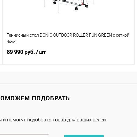
Характеристики
Теннисный стол DONIC OUTDOOR ROLLER FUN GREEN с сеткой
4мм
89 990 руб.
/ шт
Подписаться
Купить в 1 клик
К сравнению
ПОМОЖЕМ ПОДОБРАТЬ
В избранное
Под заказ
 и помогут подобрать товар для ваших целей.
Характеристики