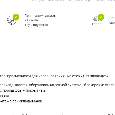
Цена действительна только для интернет-магазина и 
Принимаем заказы
Пр
на сайте
спо
круглосуточно
стол, предназначен для использования - на открытых площадках.
 раскладывается, оборудован надежной системой блокировки столеш
ых порошковым покрытием.
ровая.
монтажа при складывании.