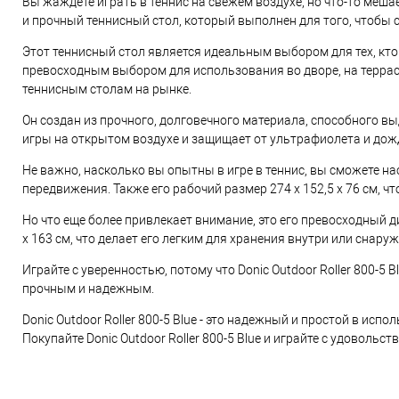
Вы жаждете играть в теннис на свежем воздухе, но что-то мешае
и прочный теннисный стол, который выполнен для того, чтобы с
Этот теннисный стол является идеальным выбором для тех, кто
превосходным выбором для использования во дворе, на террасе 
теннисным столам на рынке.
Он создан из прочного, долговечного материала, способного в
игры на открытом воздухе и защищает от ультрафиолета и дождя
Не важно, насколько вы опытны в игре в теннис, вы сможете насл
передвижения. Также его рабочий размер 274 х 152,5 х 76 см, чт
Но что еще более привлекает внимание, это его превосходный д
х 163 см, что делает его легким для хранения внутри или снару
Играйте с уверенностью, потому что Donic Outdoor Roller 800-5 
прочным и надежным.
Donic Outdoor Roller 800-5 Blue - это надежный и простой в ис
Покупайте Donic Outdoor Roller 800-5 Blue и играйте с удовольст