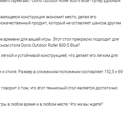
тствуем вас - Donic Outdoor Roller 800-5 Blue - супер удобный
ывающееся конструкция экономит место, делая его
сококачественный продукт, который не оставляет шансов другим
е времени для вашей игры. Этот стол прекрасно подходит для
м столе Donic Outdoor Roller 800-5 Blue?
 легкой и устойчивой конструкцией, что делает его легким для
и и стиля. Размер в сложенном положении составляет 152,5 х 69
кг говорит о том, что этот теннисный стол является достаточно
игры в любое время и в любом месте. Что же вы ждете?