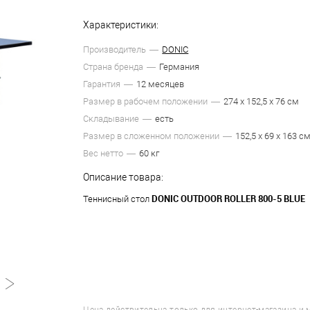
Характеристики:
Производитель
DONIC
Страна бренда
Германия
Гарантия
12 месяцев
Размер в рабочем положении
274 х 152,5 х 76 см
Складывание
есть
Размер в сложенном положении
152,5 х 69 х 163 с
Вес нетто
60 кг
Описание товара:
DONIC OUTDOOR ROLLER 800-5 BLUE
Теннисный стол