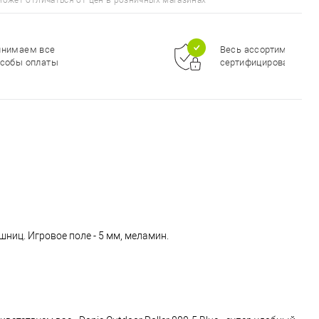
может отличаться от цен в розничных магазинах
инимаем все
Весь ассортимент
собы оплаты
сертифицирован
ниц. Игровое поле - 5 мм, меламин.