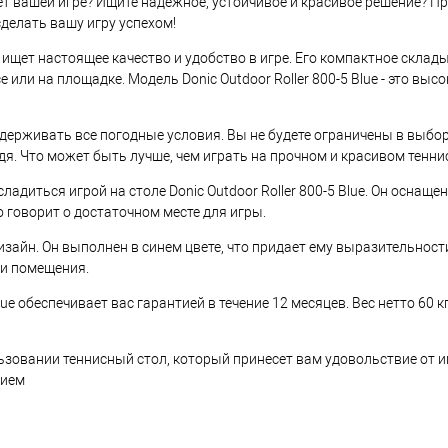
т вашей игре? Ищите надежное, устойчивое и красивое решение? Приве
делать вашу игру успехом!
 ищет настоящее качество и удобство в игре. Его компактное склад
или на площадке. Модель Donic Outdoor Roller 800-5 Blue - это вы
ыдерживать все погодные условия. Вы не будете ограничены в выбор
. Что может быть лучше, чем играть на прочном и красивом теннисно
адиться игрой на столе Donic Outdoor Roller 800-5 Blue. Он оснащен
о говорит о достаточном месте для игры.
изайн. Он выполнен в синем цвете, что придает ему выразительност
жи помещения.
Blue обеспечивает вас гарантией в течение 12 месяцев. Вес нетто 60 
пользовании теннисный стол, который принесет вам удовольствие от 
вием