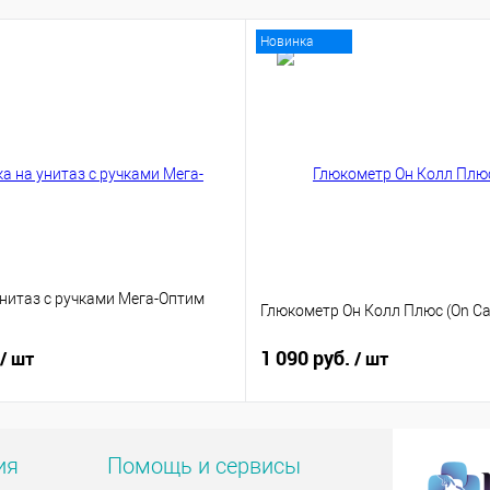
Новинка
унитаз с ручками Мега-Оптим
Глюкометр Он Колл Плюс (On Cal
1 090 руб.
/ шт
/ шт
ия
Помощь и сервисы