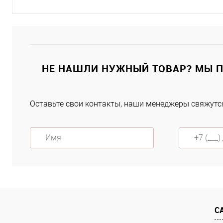
Подписаться
Купить в 1 клик
К сравнению
НЕ НАШЛИ НУЖНЫЙ ТОВАР? МЫ 
В избранное
Под заказ
Оставьте свои контакты, наши менеджеры свяжутся
Характеристики
С