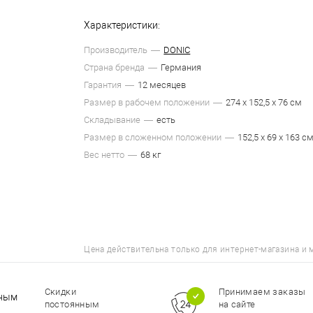
Характеристики:
Производитель
DONIC
Страна бренда
Германия
Гарантия
12 месяцев
Размер в рабочем положении
274 х 152,5 х 76 см
Складывание
есть
Размер в сложенном положении
152,5 х 69 х 163 с
Вес нетто
68 кг
Цена действительна только для интернет-магазина и 
Принимаем заказы
на сайте