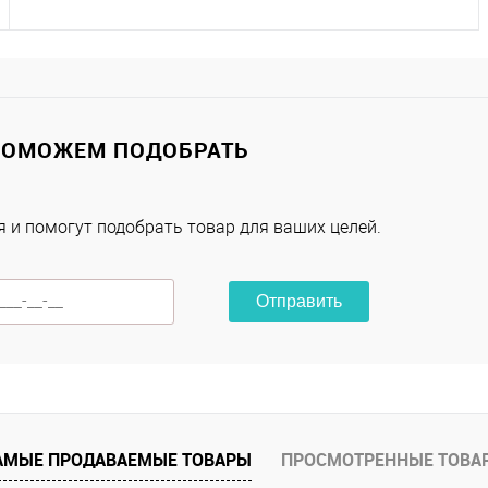
Подписаться
Купить в 1 клик
К сравнению
ПОМОЖЕМ ПОДОБРАТЬ
В избранное
Под заказ
 и помогут подобрать товар для ваших целей.
Характеристики
Отправить
АМЫЕ ПРОДАВАЕМЫЕ ТОВАРЫ
ПРОСМОТРЕННЫЕ ТОВА