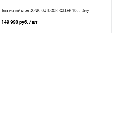
Теннисный стол DONIC OUTDOOR ROLLER 1000 Grey
149 990 руб.
/ шт
Подписаться
Купить в 1 клик
К сравнению
В избранное
Под заказ
Характеристики