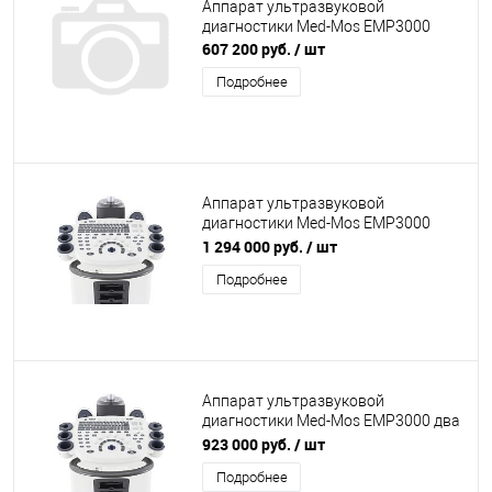
Аппарат ультразвуковой
диагностики Med-Mos ЕМР3000
607 200 руб.
/ шт
Подробнее
Аппарат ультразвуковой
диагностики Med-Mos ЕМР3000
пять датчиков (Линейный,
1 294 000 руб.
/ шт
Конвексный, Секторный,
Подробнее
Внутриполостной,
Микроконвексный)
Аппарат ультразвуковой
диагностики Med-Mos ЕМР3000 два
датчика (Линейный,Конвексный)
923 000 руб.
/ шт
Подробнее