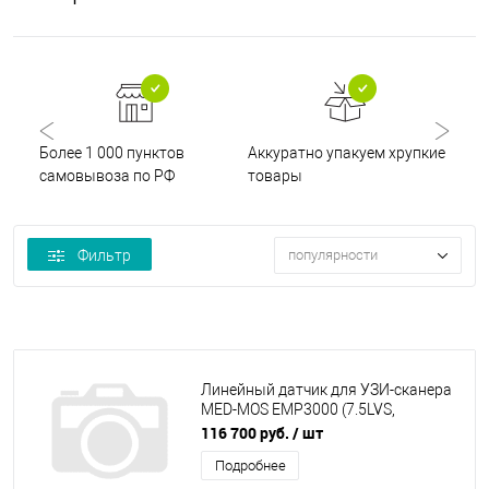
Более 1 000 пунктов
Аккуратно упакуем хрупкие
Ски
самовывоза по РФ
товары
пок
Фильтр
популярности
Линейный датчик для УЗИ-сканера
MED-MOS ЕМР3000 (7.5LVS,
5.0MHz~12.0MHz)
116 700 руб.
/ шт
Подробнее