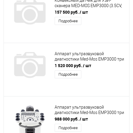
Конвексный датчик для УЗИ-
сканера MED-MOS ЕМР3000 (3.5CV,
2.0MHz~6.0MHz)
157 500 руб.
/ шт
Подробнее
Аппарат ультразвуковой
диагностики Med-Mos ЕМР3000 три
датчика (Линейный, Конвексный,
1 520 000 руб.
/ шт
Секторальный)
Подробнее
Аппарат ультразвуковой
диагностики Med-Mos ЕМР3000 три
датчика (Линейный, Конвексный,
988 000 руб.
/ шт
Секторный)
Подробнее