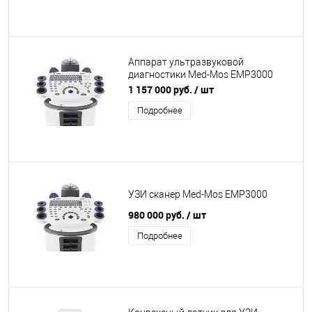
Аппарат ультразвуковой
диагностики Med-Mos ЕМР3000
четыре датчика (Линейный,
1 157 000 руб.
/ шт
Конвексный, Секторный,
Подробнее
Внутриполостной)
УЗИ сканер Med-Mos ЕМР3000
980 000 руб.
/ шт
Подробнее