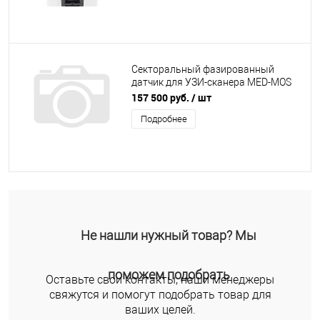
Секторальный фазированный
датчик для УЗИ-сканера MED-MOS
ЕМР3000 (3.5MC, 2.5MHz~5.0MHz)
157 500 руб.
/ шт
Подробнее
Не нашли нужный товар? Мы
поможем подобрать
Оставьте свои контакты, наши менеджеры
свяжутся и помогут подобрать товар для
ваших целей.