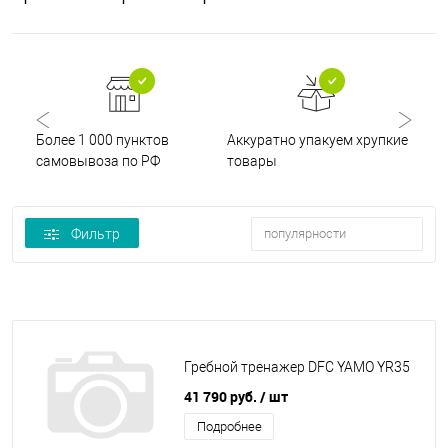
Более 1 000 пунктов
Аккуратно упакуем хрупкие
Ски
самовывоза по РФ
товары
пок
Фильтр
популярности
Гребной тренажер DFC YAMO YR35
41 790 руб.
/ шт
Подробнее