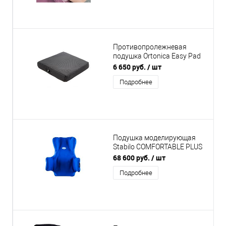
Противопролежневая
подушка Ortonica Easy Pad
E90
6 650 руб.
/ шт
Подробнее
Подушка моделирующая
Stabilo COMFORTABLE PLUS
с подголовником и
68 600 руб.
/ шт
боковыми поддержками
Подробнее