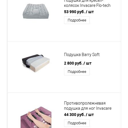
Подушка для кресел-
колясок Invacare Flo-tech
Contour
53 990 руб.
/ шт
Подробнее
Подушка Barry Soft
2 800 руб.
/ шт
Подробнее
Противопролежневая
подушка для ног Invacare
Softform Heelpad гелевая
44 300 руб.
/ шт
Подробнее