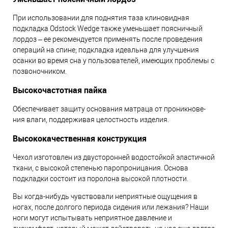
При использовании для поднятия таза клиновидная
подкладка Odstock Wedge также уменьшает поясничный
лордоз – ее рекомендуется применять после проведения
операций на спине; подкладка идеальна для улучшения
осанки во время сна у пользователей, имеющих проблемы с
позвоночником.
Вы­со­ко­час­тот­ная пай­ка
Обес­пе­чи­ва­ет за­щи­ту осно­ва­ния ма­тра­ца от про­ник­но­ве­
ния вла­ги, под­дер­жи­вая це­лост­ность из­де­лия.
Вы­со­ко­ка­чес­твен­ная кон­струк­ция
Че­хол из­го­тов­лен из дву­сто­рон­ней водостойкой элас­тич­ной
тка­ни, с высокой степенью паропроницания. Основа
подкладки состоит из поролона высокой плотности.
Вы когда-нибудь чувствовали неприятные ощущения в
ногах, после долгого периода сидения или лежания? Наши
ноги могут испытывать неприятное давление и