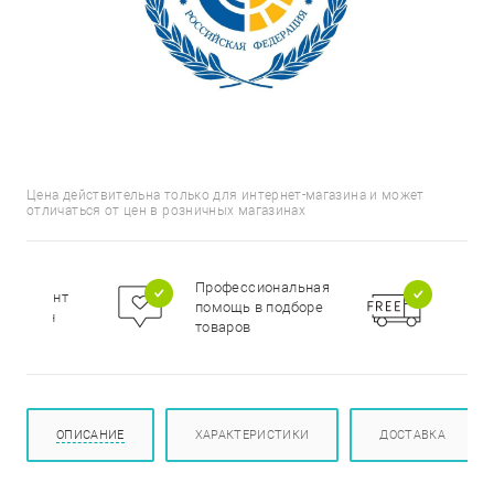
Цена действительна только для интернет-магазина и может
отличаться от цен в розничных магазинах
Бесп
Профессиональная
сортимент
доста
помощь в подборе
цирован
при п
товаров
000 р
ОПИСАНИЕ
ХАРАКТЕРИСТИКИ
ДОСТАВКА