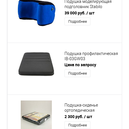
Подушка моделирующая
подголовник Stabilo
HEADREST
39 000 руб.
/ шт
Подробнее
Подушка профилактическая
IB-03GW03
Цена по запросу
Подробнее
Подушка-сиденье
ортопедическая
противопролежневая,
2 300 руб.
/ шт
модель 560/1
Подробнее