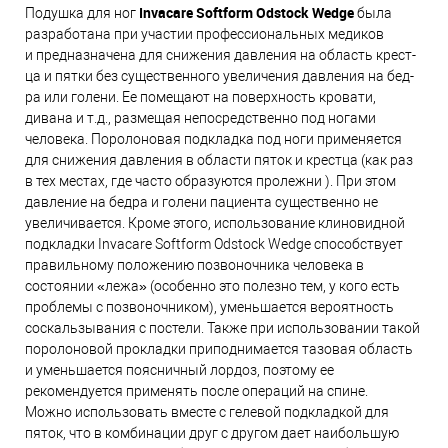
Invacare Softform Odstock Wedge
Подушка для ног
была
разработана при участии профессиональных медиков
и предназначена для снижения давления на об­ласть крест­
ца и пят­ки без су­щес­твен­но­го уве­ли­че­ния дав­ле­ния на бед­
ра или го­ле­ни. Ее помещают на поверхность кровати,
дивана и т.д., размещая непосредственно под ногами
человека. Поролоновая подкладка под ноги применяется
для снижения давления в области пяток и крестца (как раз
в тех местах, где часто образуются пролежни ). При этом
давление на бедра и голени пациента существенно не
увеличивается. Кроме этого, использование клиновидной
подкладки Invacare Softform Odstock Wedge способствует
правильному положению позвоночника человека в
состоянии «лежа» (особенно это полезно тем, у кого есть
проблемы с позвоночником), уменьшается вероятность
соскальзывания с постели. Также при использовании такой
поролоновой прокладки приподнимается тазовая область
и уменьшается поясничный лордоз, поэтому ее
рекомендуется применять после операций на спине.
Можно использовать вместе с гелевой подкладкой для
пяток, что в комбинации друг с другом дает наибольшую