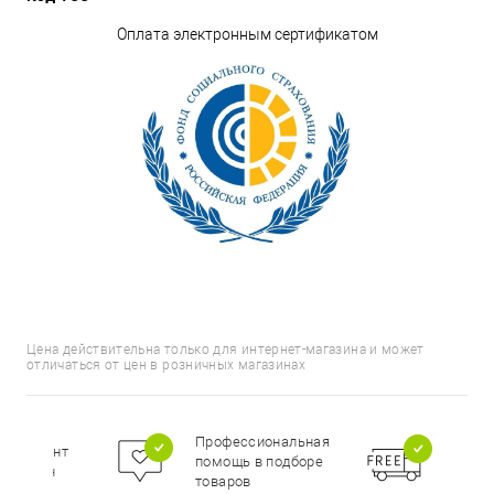
Оплата электронным сертификатом
Цена действительна только для интернет-магазина и может
отличаться от цен в розничных магазинах
Бесп
Профессиональная
сортимент
доста
помощь в подборе
цирован
при п
товаров
000 р