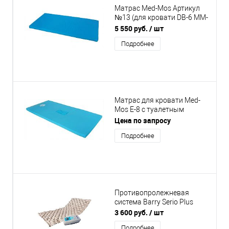
Матрас Med-Mos Артикул
№13 (для кровати DB-6 MM-
67, DB-7 MM-49)
5 550 руб.
/ шт
Подробнее
Матрас для кровати Med-
Mos Е-8 с туалетным
устройством
Цена по запросу
универсальный
Подробнее
Противопролежневая
система Barry Serio Plus
3 600 руб.
/ шт
Подробнее