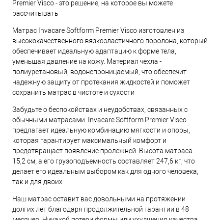
Premier Visco - это решение, на которое вы можете
рассчитывать
Матрас Invacare Softform Premier Visco изготовлен из
высококачественного вязкоэластичного поролона, который
обеспечивает идеальную адаптацию к форме тела,
уменьшая давление на кожу. Материал чехла -
полиуретановый, водонепроницаемый, что обеспечит
надежную защиту от протекания жидкостей и поможет
сохранить матрас в чистоте и сухости
Забудьте о беспокойствах и неудобствах, связанных с
обычными матрасами. Invacare Softform Premier Visco
предлагает идеальную комбинацию мягкости и опоры,
которая гарантирует максимальный комфорт и
предотвращает появление пролежней. Высота матраса -
15,2 см, а его грузоподъемность составляет 247,6 кг, что
делает его идеальным выбором как для одного человека,
так и для двоих
Наш матрас оставит вас довольными на протяжении
долгих лет благодаря продолжительной гарантии в 48
месяцев. Никакой потери формы или ухудшения качества,