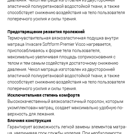
эластичной полиуретановой водостойкой ткани, а также
способствует снижению воздействия на тело пользователя
поперечного усилия и силы трения.
Предотвращение развития пролежней
Термочувствительная вязкоэластичная подушка внутри
матраца Invacare Softform Premier Visco нагревается,
приспосабливаясь к форме тела пользователя,
максимально увеличивая площадь соприкосновения с
телом и тем самым содействуя достаточному снижению
давления. Чехол матраца изготовлен из двусторонней
эластичной полиуретановой водостойкой ткани, а также
способствует снижению воздействия на тело пользователя
поперечного усилия и силы трения.
Ис­клю­чи­тель­ная сте­пе­нь ком­фор­та
Вы­со­ко­ка­чест­вен­ный вяз­ко­э­лас­тич­ный по­ро­лон, ко­то­рым
уком­плек­то­ван мат­рац, соз­да­ет мак­си­маль­но удоб­ную по­
верх­ность для ле­жа­ния.
Блоч­ная кон­струк­ция
Га­ран­ти­ру­ет воз­мож­ность лег­кой за­ме­ны эле­мен­тов мат­ра­
ца, уве­ли­чи­вая срок служ­бы из­де­лия. При не­об­хо­ди­мос­ти