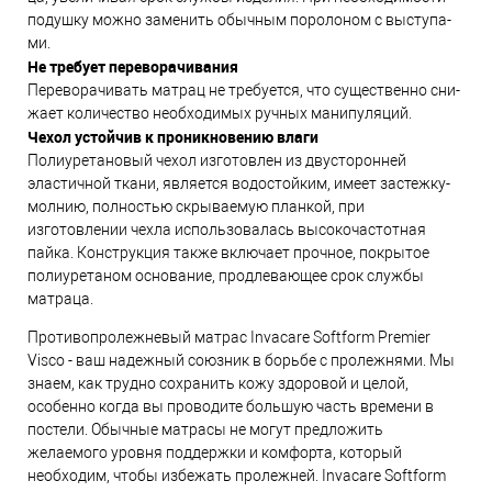
по­душ­ку мож­но за­ме­нить обыч­ным по­ро­ло­ном с выс­ту­па­
ми.
Не тре­бу­ет пе­ре­во­ра­чи­ва­ния
Пе­ре­во­ра­чи­вать мат­рац не тре­бу­ет­ся, что су­щес­твен­но сни­
жа­ет ко­ли­чес­тво не­об­хо­ди­мых руч­ных ма­ни­пу­ля­ций.
Чехол устойчив к проникновению влаги
Полиуретановый чехол изготовлен из двусторонней
эластичной ткани, является водостойким, имеет застежку-
молнию, полностью скрываемую планкой, при
изготовлении чехла использовалась высокочастотная
пайка. Конструкция также включает прочное, покрытое
полиуретаном основание, продлевающее срок службы
матраца.
Противопролежневый матрас Invacare Softform Premier
Visco - ваш надежный союзник в борьбе с пролежнями. Мы
знаем, как трудно сохранить кожу здоровой и целой,
особенно когда вы проводите большую часть времени в
постели. Обычные матрасы не могут предложить
желаемого уровня поддержки и комфорта, который
необходим, чтобы избежать пролежней. Invacare Softform