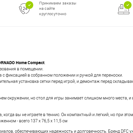
Принимаем заказы
Пр
на сайте
спо
круглосуточно
ORNADO Home Compact
.
зования в помещении.
 с фиксацией в собранном положении и ручкой для переноски.
ительная установка сетки перед игрой, и демонтаж перед складыва
м окружении, но стол для игры занимает слишком много места, и вы 
, когда вы не играете в теннис. Он компактный и легкий, но при э
женном - всего 137 х 76,5 х 11,5 см
алов, обеспечивающих надежность и долговечность. Бренд DFC уж