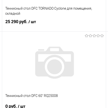
Теннисный стол DFC TORNADO Cyclone для помещения,
складной
25 290 руб.
/ шт
Подписаться
Купить в 1 клик
К сравнению
В избранное
Под заказ
Характеристики
Теннисный стол DFC 60" RQ25008
0 руб.
/ шт