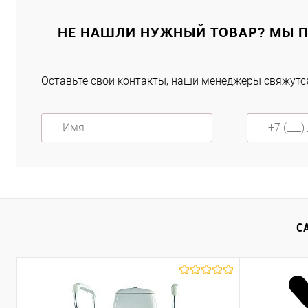
Купить в 1 клик
К сравнению
НЕ НАШЛИ НУЖНЫЙ ТОВАР? МЫ 
В избранное
Под заказ
Оставьте свои контакты, наши менеджеры свяжутся
Характеристики
С