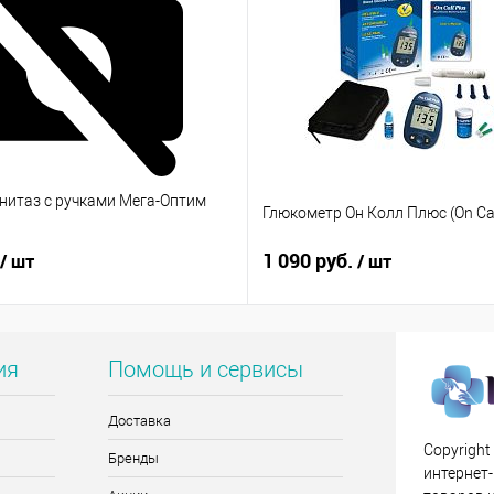
унитаз с ручками Мега-Оптим
Глюкометр Он Колл Плюс (On Cal
1 090 руб.
/ шт
/ шт
ия
Помощь и сервисы
Доставка
Copyright
Бренды
интернет