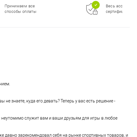
инимаем все
Весь ассортимент
собы оплаты
сертифицирован
нием.
не знаете, куда его девать? Теперь у вас есть решение -
том неутомимо служит вам и ваши друзьям для игры в любое
е давно зарекомендовал себя на рынке спортивных товаров, и