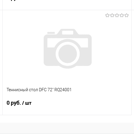
Подписаться
Купить в 1 клик
К сравнению
В избранное
Под заказ
Характеристики
Теннисный стол DFC 72" RQ24001
0 руб.
/ шт
Подписаться