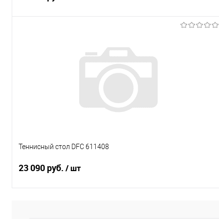
Подписаться
Купить в 1 клик
К сравнению
В избранное
Под заказ
Характеристики
Теннисный стол DFC 611408
23 090 руб.
/ шт
Подписаться