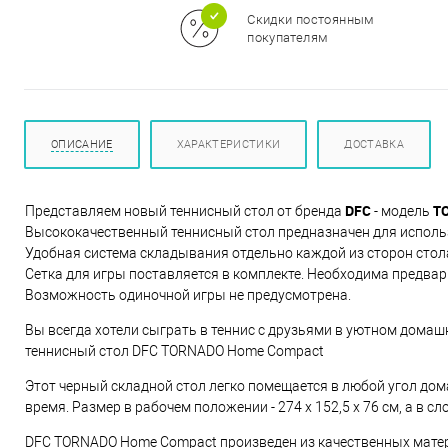
м
Скидки постоянным
покупателям
ОПИСАНИЕ
ХАРАКТЕРИСТИКИ
ДОСТАВКА
DFC
T
Представляем новый теннисный стол от бренда
- модель
Высококачественный теннисный стол предназначен для исполь
Удобная система складывания отдельно каждой из сторон стола
Сетка для игры поставляется в комплекте. Необходима предвар
Возможность одиночной игры не предусмотрена.
Вы всегда хотели сыграть в теннис с друзьями в уютном домашне
теннисный стол DFC TORNADO Home Compact
Этот черный складной стол легко помещается в любой угол дома
время. Размер в рабочем положении - 274 х 152,5 х 76 см, а в сло
DFC TORNADO Home Compact произведен из качественных матери