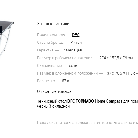
Характеристики:
Производитель
DFC
Страна бренда
Китай
Гарантия
12 месяцев
Размер в рабочем положении
274 х 152,5 х 76 см
Складывание
есть
Размер в сложенном положении
137 x 76,5 ×11,5 с
Вес нетто
57 кг
Описание товара:
DFC TORNADO Home Compact
Теннисный стол
для пом
черный, складной
Цена действительна только для интернет-магазина и 