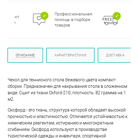
Бесп
Профессиональная
сортимент
доста
помощь в подборе
цирован
при п
товаров
000 р
ОПИСАНИЕ
ХАРАКТЕРИСТИКИ
ДОСТАВКА
Чехол для теннисного стола бежевого цвета компакт-
сборки. Предназначен для накрывания стола в сложенном
виде. Сшит из ткани Oxford-210, плотность: 82 грамма на 1
м2.
Оксфорд - это ткань, структура которой обладает высокой
прочностью и эластичностью. Отличается устойчивостью к
химическим реагентам, истиранию и многократным
сгибаниям. Оксфорд используют в производстве
туристической одежды и инвентаря, спортивной