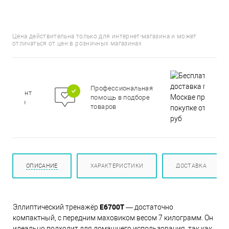
Цена действительна только для интернет-магазина и может
отличаться от цен в розничных магазинах
Профессиональная
сортимент
помощь в подборе
цирован
товаров
ОПИСАНИЕ
ХАРАКТЕРИСТИКИ
ДОСТАВКА
E6700T
Эллиптический тренажёр
— достаточно
компактный, с передним маховиком весом 7 килограмм. Он
идеально подходит для домашнего использования, так как