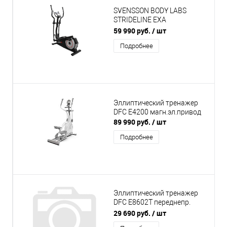
SVENSSON BODY LABS
STRIDELINE EXA
Эллиптический тренажер
59 990 руб.
/ шт
домашний
Подробнее
Эллиптический тренажер
DFC E4200 магн.эл.привод
89 990 руб.
/ шт
Подробнее
Эллиптический тренажер
DFC E8602T переднепр.
магн.
29 690 руб.
/ шт