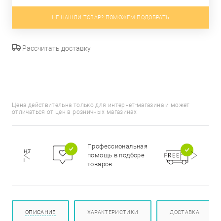
НЕ НАШЛИ ТОВАР? ПОМОЖЕМ ПОДОБРАТЬ
Рассчитать доставку
Цена действительна только для интернет-магазина и может
отличаться от цен в розничных магазинах
Бесп
Профессиональная
сортимент
доста
помощь в подборе
цирован
при п
товаров
000 р
ОПИСАНИЕ
ХАРАКТЕРИСТИКИ
ДОСТАВКА