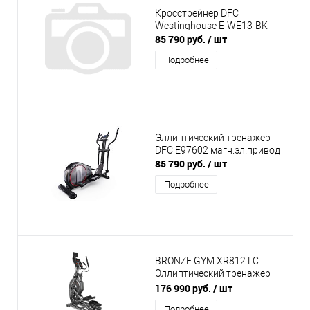
Кросстрейнер DFC
Westinghouse E-WE13-BK
85 790 руб.
/ шт
Подробнее
Эллиптический тренажер
DFC E97602 магн.эл.привод
85 790 руб.
/ шт
Подробнее
BRONZE GYM XR812 LC
Эллиптический тренажер
коммерческий
176 990 руб.
/ шт
Подробнее