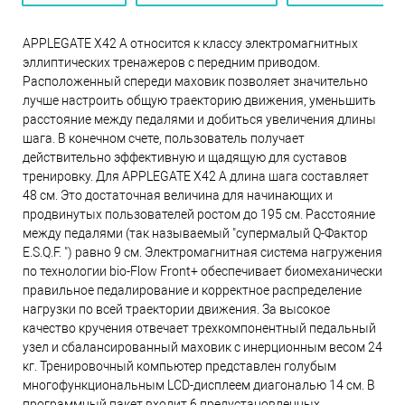
APPLEGATE X42 A относится к классу электромагнитных
эллиптических тренажеров с передним приводом.
Расположенный спереди маховик позволяет значительно
лучше настроить общую траекторию движения, уменьшить
расстояние между педалями и добиться увеличения длины
шага. В конечном счете, пользователь получает
действительно эффективную и щадящую для суставов
тренировку. Для APPLEGATE X42 A длина шага составляет
48 см. Это достаточная величина для начинающих и
продвинутых пользователей ростом до 195 см. Расстояние
между педалями (так называемый "супермалый Q-Фактор
E.S.Q.F. ") равно 9 см. Электромагнитная система нагружения
по технологии bio-Flow Front+ обеспечивает биомеханически
правильное педалирование и корректное распределение
нагрузки по всей траектории движения. За высокое
качество кручения отвечает трехкомпонентный педальный
узел и сбалансированный маховик с инерционным весом 24
кг. Тренировочный компьютер представлен голубым
многофункциональным LCD-дисплеем диагональю 14 см. В
программный пакет входит 6 предустановленных