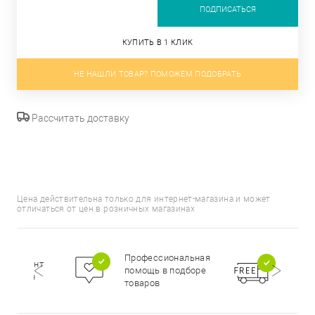
ПОДПИСАТЬСЯ
КУПИТЬ В 1 КЛИК
НЕ НАШЛИ ТОВАР? ПОМОЖЕМ ПОДОБРАТЬ
Рассчитать доставку
Цена действительна только для интернет-магазина и может
отличаться от цен в розничных магазинах
Бесп
Профессиональная
сортимент
доста
помощь в подборе
цирован
при п
товаров
000 р