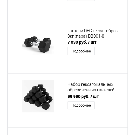
комплект
Гантели DFC гексаг.обрез.
8кг (пара) DB001-8
7 030 руб.
/ шт
Подробнее
Набор гексагональных
обрезиненных гантелей
BRONZE GYM 2,5-25 кг - 10
99 990 руб.
/ шт
пар, шаг 2,5 кг
Подробнее