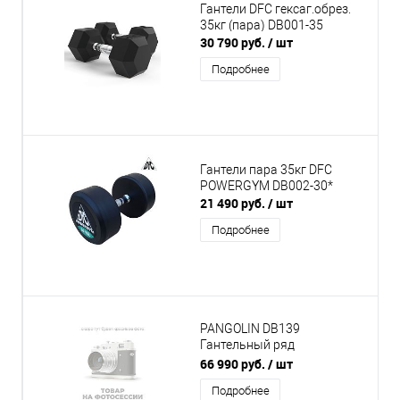
Гантели DFC гексаг.обрез.
35кг (пара) DB001-35
30 790 руб.
/ шт
Подробнее
Гантели пара 35кг DFC
POWERGYM DB002-30*
21 490 руб.
/ шт
Подробнее
PANGOLIN DB139
Гантельный ряд
обрезиненный
66 990 руб.
/ шт
гексагональный, от 1 до
Подробнее
10кг., 10 пар, Общий вес