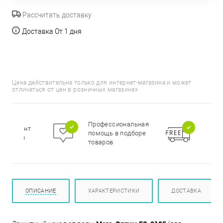
Рассчитать доставку
Доставка От 1 дня
Цена действительна только для интернет-магазина и может
отличаться от цен в розничных магазинах
Бесп
Профессиональная
сортимент
доста
помощь в подборе
цирован
при п
товаров
000 р
ОПИСАНИЕ
ХАРАКТЕРИСТИКИ
ДОСТАВКА