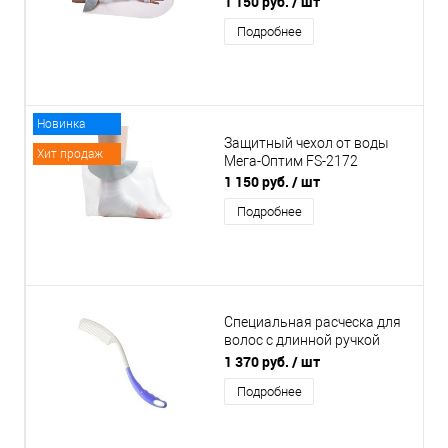
1 150 руб.
/ шт
Подробнее
Новинка
Защитный чехол от воды
Хит продаж
Мега-Оптим FS-2172
1 150 руб.
/ шт
Подробнее
Специальная расческа для
волос с длинной ручкой
Titan DA-5502
1 370 руб.
/ шт
Подробнее