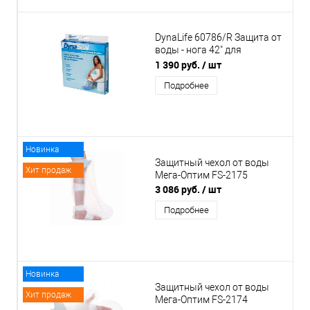
DynaLife 60786/R Защита от
воды - нога 42" для
взрослых 105 см
1 390 руб.
/ шт
Подробнее
Новинка
Защитный чехол от воды
Хит продаж
Мега-Оптим FS-2175
3 086 руб.
/ шт
Подробнее
Новинка
Защитный чехол от воды
Хит продаж
Мега-Оптим FS-2174