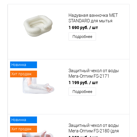
Надувная ванночка MET
STANDARD для мытья
головы (арт. 17561)
1 690 руб.
/ шт
Подробнее
Новинка
Защитный чехол от воды
Хит продаж
Мега-Оптим FS-2171
1 199 руб.
/ шт
Подробнее
Новинка
Защитный чехол от воды
Хит продаж
Мега-Оптим FS-2180 (для
детей)