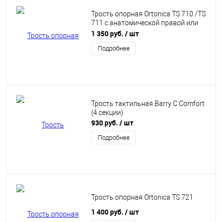
Трость опорная Ortonica TS 710 /TS
711 с анатомической правой или
левой ручкой
1 350 руб.
/ шт
Подробнее
Трость тактильная Barry C Comfort
(4 секции)
930 руб.
/ шт
Подробнее
Трость опорная Ortonica TS 721
1 400 руб.
/ шт