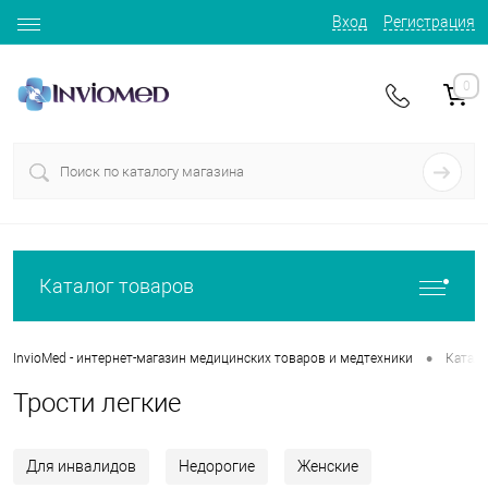
Вход
Регистрация
0
Каталог товаров
•
InvioMed - интернет-магазин медицинских товаров и медтехники
Катало
Трости легкие
Для инвалидов
Недорогие
Женские