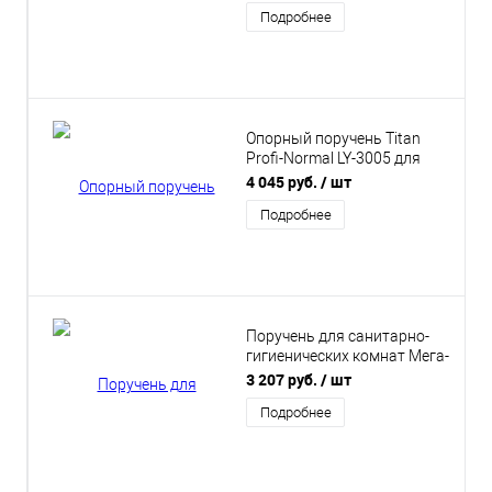
Подробнее
Опорный поручень Titan
Profi-Normal LY-3005 для
ванной комнаты
4 045 руб.
/ шт
Подробнее
Поручень для санитарно-
гигиенических комнат Мега-
Оптим 8865
3 207 руб.
/ шт
Подробнее