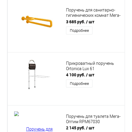
Поручень для санитарно-
гигиенических комнат Мега-
Оптим 8804
3 685 руб.
/ шт
Подробнее
Прикроватный поручень
Ortonica Lux 61
4 100 руб.
/ шт
Подробнее
Поручень для туалета Мега-
Оптим RPM67030
2 145 руб.
/ шт