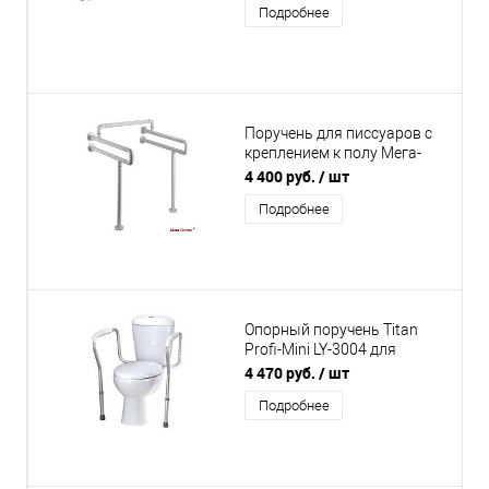
Подробнее
Поручень для писсуаров с
креплением к полу Мега-
Оптим 8850
4 400 руб.
/ шт
Подробнее
Опорный поручень Titan
Profi-Mini LY-3004 для
ванной комнаты и туалета
4 470 руб.
/ шт
Подробнее