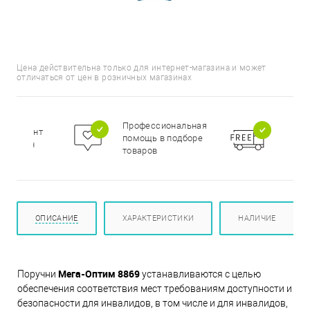
Цена действительна только для интернет-магазина и может
отличаться от цен в розничных магазинах
Бесп
Профессиональная
сортимент
доста
помощь в подборе
цирован
при п
товаров
000 р
ОПИСАНИЕ
ХАРАКТЕРИСТИКИ
НАЛИЧИЕ
Мега-Оптим 8869
Поручни
устанавливаются с целью
обеспечения соответствия мест требованиям доступности и
безопасности для инвалидов, в том числе и для инвалидов,