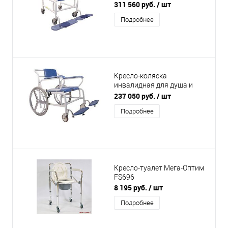
MAXI" LY-2003XXL
311 560 руб.
/ шт
Подробнее
Кресло-коляска
инвалидная для душа и
туалета Titan DTRS XXL LY-
237 050 руб.
/ шт
250-1200
Подробнее
Кресло-туалет Мега-Оптим
FS696
8 195 руб.
/ шт
Подробнее