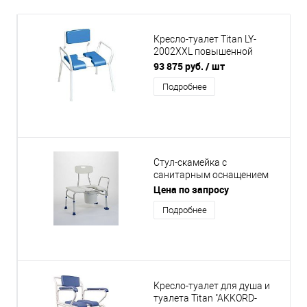
Кресло-туалет Titan LY-
2002XXL повышенной
грузоподъемности
93 875 руб.
/ шт
Подробнее
Стул-скамейка с
санитарным оснащением
для ванной Vermeiren Katy
Цена по запросу
Подробнее
Кресло-туалет для душа и
туалета Titan "AKKORD-