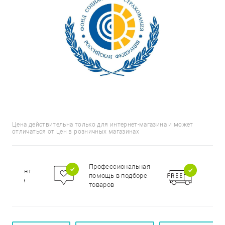
Цена действительна только для интернет-магазина и может
отличаться от цен в розничных магазинах
Бесп
Профессиональная
сортимент
доста
помощь в подборе
цирован
при п
товаров
000 р