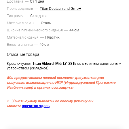
Доставка
От 1 дня
Производитель
Titan Deutschland GmbH
Тип рамы
Складная
Материал рамы
Сталь
Ширина гигиенического сиденья
44 см
Материал сиденья
Пластик
Высота спинки
40 см
Описание товара:
Titan
Akkord-Midi LY-2815
Кресло-туалет
со съемным санитарным
устройством (складное).
Мы предоставляем полный комплект документов для
получения компенсации по ИПР (Индивидуальной Программе
Реабилитации) в органах соц.защиты
* - Узнать сумму выплаты по своему региону вы
можете
прочитав здесь