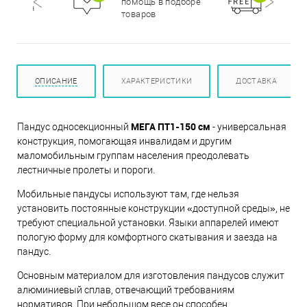
помощь в подборе
цирован
при п
товаров
000 р
ОПИСАНИЕ
ХАРАКТЕРИСТИКИ
ДОСТАВКА
МЕГА ПТ1-150 см
Пандус односекционный
- универсальная
конструкция, помогающая инвалидам и другим
маломобильным группам населения преодолевать
лестничные пролеты и пороги.
Мобильные пандусы используют там, где нельзя
установить постоянные конструкции «доступной среды», не
требуют специальной установки. Языки аппарелей имеют
пологую форму для комфортного скатывания и заезда на
пандус.
Основным материалом для изготовления пандусов служит
алюминиевый сплав, отвечающий требованиям
нормативов. При небольшом весе он способен