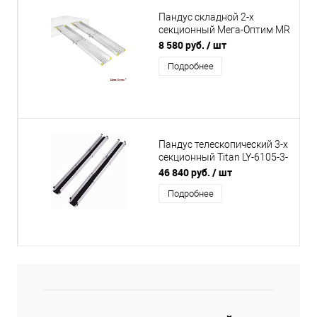
Пандус складной 2-х
секционный Мега-Оптим MR
307
8 580 руб.
/ шт
Подробнее
Пандус телескопический 3-х
секционный Titan LY-6105-3-
300 (длина 300 см)
46 840 руб.
/ шт
Подробнее