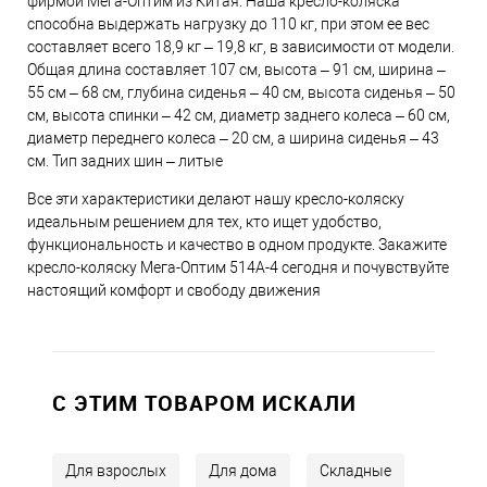
фирмой Мега-Оптим из Китая. Наша кресло-коляска
способна выдержать нагрузку до 110 кг, при этом ее вес
составляет всего 18,9 кг – 19,8 кг, в зависимости от модели.
Общая длина составляет 107 см, высота – 91 см, ширина –
55 см – 68 см, глубина сиденья – 40 см, высота сиденья – 50
см, высота спинки – 42 см, диаметр заднего колеса – 60 см,
диаметр переднего колеса – 20 см, а ширина сиденья – 43
см. Тип задних шин – литые
Все эти характеристики делают нашу кресло-коляску
идеальным решением для тех, кто ищет удобство,
функциональность и качество в одном продукте. Закажите
кресло-коляску Мега-Оптим 514A-4 сегодня и почувствуйте
настоящий комфорт и свободу движения
C ЭТИМ ТОВАРОМ ИСКАЛИ
Для взрослых
Для дома
Складные