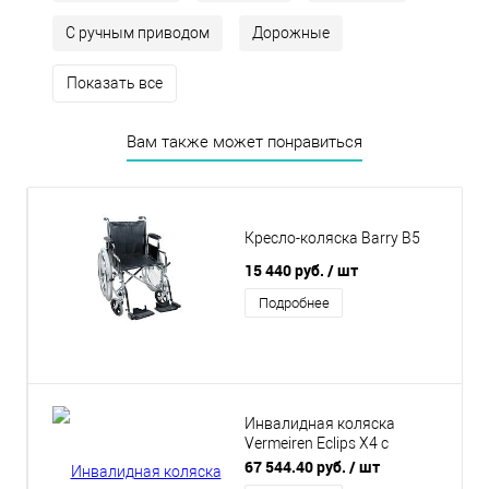
С ручным приводом
Дорожные
Показать все
Вам также может понравиться
Кресло-коляска Barry B5
15 440 руб.
/ шт
Подробнее
Инвалидная коляска
Vermeiren Eclips X4 с
регулируемой рамой
67 544.40 руб.
/ шт