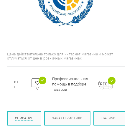
Цена действительна только для интернет-магазина и может
отличаться от цен в розничных магазинах
Бесп
Профессиональная
сортимент
доста
помощь в подборе
цирован
при п
товаров
000 р
ОПИСАНИЕ
ХАРАКТЕРИСТИКИ
НАЛИЧИЕ