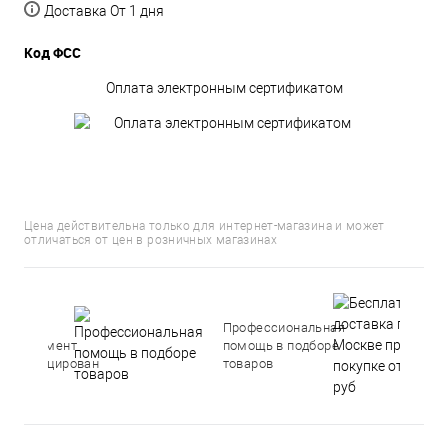
Доставка От 1 дня
Код ФСС
Оплата электронным сертификатом
Цена действительна только для интернет-магазина и может
отличаться от цен в розничных магазинах
Весь
Профессиональная
ассортимент
помощь в подборе
сертифицирован
товаров