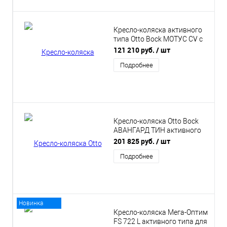
Кресло-коляска активного
типа Otto Bock МОТУС CV с
подлокотниками
121 210 руб.
/ шт
Подробнее
Кресло-коляска Otto Bock
АВАНГАРД ТИН активного
типа для детей и
201 825 руб.
/ шт
подростков
Подробнее
Новинка
Кресло-коляска Мега-Оптим
FS 722 L активного типа для