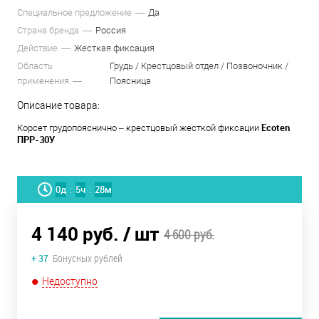
Специальное предложение
Да
Страна бренда
Россия
Действие
Жесткая фиксация
Область
Грудь / Крестцовый отдел / Позвоночник /
применения
Поясница
Описание товара:
Ecoten
Корсет грудопояснично – крестцовый жесткой фиксации
ПРР-30У
0
д
5
ч
28
м
:
:
4 140 руб.
/ шт
4 600 руб.
+ 37
Бонусных рублей
Недоступно