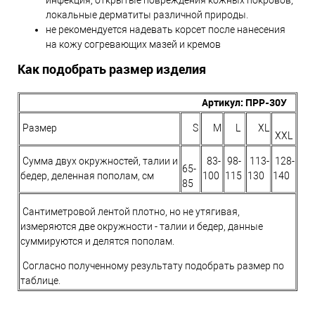
инфекция, открытые повреждения кожных покровов,
локальные дерматиты различной природы.
не рекомендуется надевать корсет после нанесения
на кожу согревающих мазей и кремов
Как подобрать размер изделия
Артикул: ПРР-
30У
Размер
S
M
L
XL
XXL
Сумма двух окружностей, талии и
83-
98-
113-
128-
65-
бедер, деленная пополам, см
100
115
130
140
85
Сантиметровой лентой плотно, но не утягивая,
измеряются две окружности - талии и бедер, данные
суммируются и делятся пополам.
Согласно полученному результату подобрать размер по
таблице.