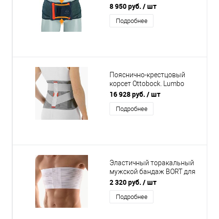
полужесткий
8 950 руб.
/ шт
Подробнее
Пояснично-крестцовый
корсет Ottobock. Lumbo
Direxa Women 50R51
16 928 руб.
/ шт
Подробнее
Эластичный торакальный
мужской бандаж BORT для
циркулярной стабилизации
2 320 руб.
/ шт
торакса
Подробнее