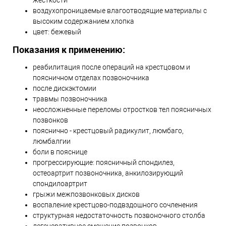
жесткости
воздухопроницаемые влагоотводящие материалы с
высоким содержанием хлопка
цвет: бежевый
Показания к применению:
реабилитация после операций на крестцовом и
поясничном отделах позвоночника
после дискэктомии
травмы позвоночника
неосложненные переломы отростков тел поясничных
позвонков
пояснично - крестцовый радикулит, люмбаго,
люмбалгии
боли в пояснице
прогрессирующие: поясничный спондилез,
остеоартрит позвоночника, анкилозирующий
спондилоартрит
грыжи межпозвонковых дисков
воспаление крестцово-подвздошного сочленения
структурная недостаточность позвоночного столба