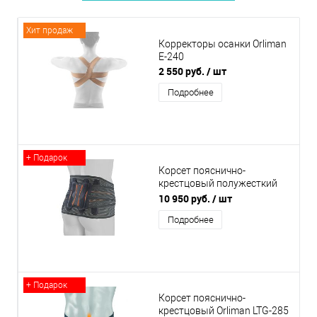
Хит продаж
Корректоры осанки Orliman
E-240
2 550 руб.
/ шт
Подробнее
+ Подарок
Корсет пояснично-
крестцовый полужесткий
Orliman LTG-305 с
10 950 руб.
/ шт
дополнительным поясом
Подробнее
+ Подарок
Корсет пояснично-
крестцовый Orliman LTG-285