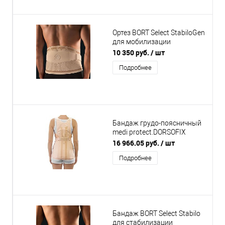
Ортез BORT Select StabiloGen
для мобилизации
пояснично-крестцового
10 350 руб.
/ шт
отдела позвоночника
Подробнее
Бандаж грудо-поясничный
medi protect.DORSOFIX
женский
16 966.05 руб.
/ шт
Подробнее
Бандаж BORT Select Stabilo
для стабилизации