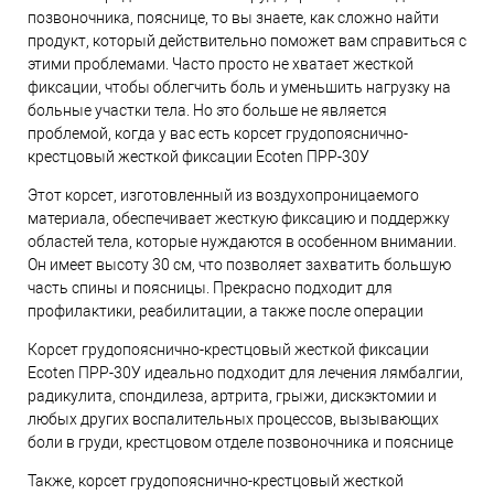
позвоночника, пояснице, то вы знаете, как сложно найти
продукт, который действительно поможет вам справиться с
этими проблемами. Часто просто не хватает жесткой
фиксации, чтобы облегчить боль и уменьшить нагрузку на
больные участки тела. Но это больше не является
проблемой, когда у вас есть корсет грудопояснично-
крестцовый жесткой фиксации Ecoten ПРР-30У
Этот корсет, изготовленный из воздухопроницаемого
материала, обеспечивает жесткую фиксацию и поддержку
областей тела, которые нуждаются в особенном внимании.
Он имеет высоту 30 см, что позволяет захватить большую
часть спины и поясницы. Прекрасно подходит для
профилактики, реабилитации, а также после операции
Корсет грудопояснично-крестцовый жесткой фиксации
Ecoten ПРР-30У идеально подходит для лечения лямбалгии,
радикулита, спондилеза, артрита, грыжи, дискэктомии и
любых других воспалительных процессов, вызывающих
боли в груди, крестцовом отделе позвоночника и пояснице
Также, корсет грудопояснично-крестцовый жесткой