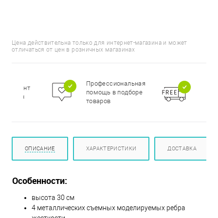
Цена действительна только для интернет-магазина и может
отличаться от цен в розничных магазинах
Бесп
Профессиональная
сортимент
доста
помощь в подборе
цирован
при п
товаров
000 р
ОПИСАНИЕ
ХАРАКТЕРИСТИКИ
ДОСТАВКА
Особенности:
высота 30 см
4 металлических съемных моделируемых ребра