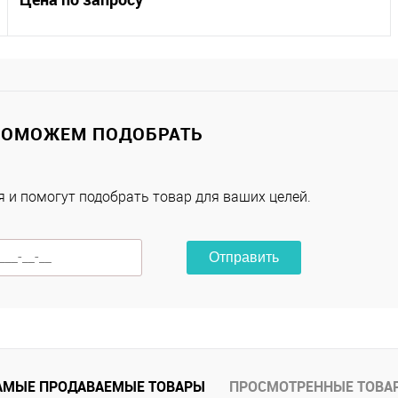
Запросить цену
Купить в 1 клик
К сравнению
ПОМОЖЕМ ПОДОБРАТЬ
В избранное
В наличии
Размер
 и помогут подобрать товар для ваших целей.
Размер 1
Размер 2
Размер 3
Отправить
Характеристики
АМЫЕ ПРОДАВАЕМЫЕ ТОВАРЫ
ПРОСМОТРЕННЫЕ ТОВА