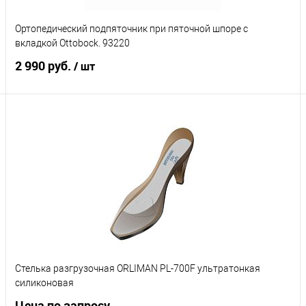
Размер 5
Ортопедический подпяточник при пяточной шпоре с
вкладкой Ottobock. 93220
2 990 руб.
Характеристики
/ шт
Подписаться
Купить в 1 клик
К сравнению
В избранное
Под заказ
Размер обуви
35-39
40-43
44-48
Стелька разгрузочная ORLIMAN PL-700F ультратонкая
Характеристики
силиконовая
Цена по запросу