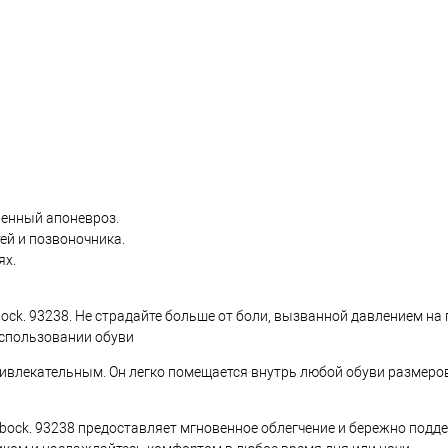
венный апоневроз.
ей и позвоночника.
ях.
ock. 93238. Не страдайте больше от боли, вызванной давлением на
использовании обуви
ивлекательным. Он легко помещается внутрь любой обуви размеров 
tobock. 93238 предоставляет мгновенное облегчение и бережно под