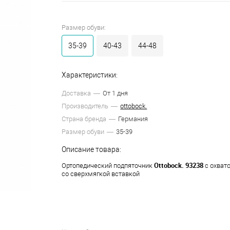
Размер обуви:
35-39
40-43
44-48
Характеристики:
Доставка
От 1 дня
Производитель
ottobock.
Страна бренда
Германия
Размер обуви
35-39
Описание товара:
Ottobock. 93238
Ортопедический подпяточник
с охвато
со сверхмягкой вставкой