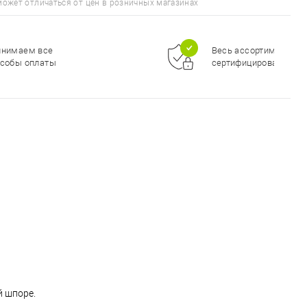
может отличаться от цен в розничных магазинах
инимаем все
Весь ассортимент
собы оплаты
сертифицирован
й шпоре.