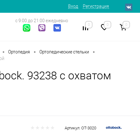
Вход
Регистрация
с 9:00 до 21:00 ежедневно
0
0
0
•
•
•
Ортопедия
Ортопедические стельки
ой
bock. 93238 с охватом
Артикул:
ОТ-3020