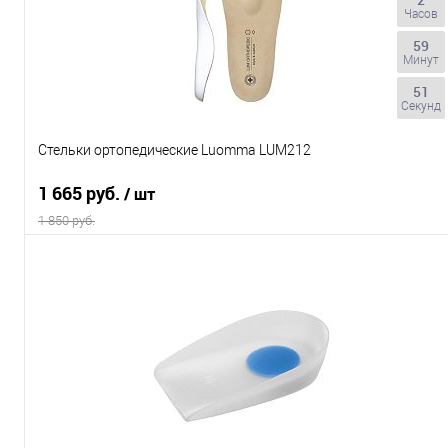
Часов
59
Минут
50
Секунд
Стельки ортопедические Luomma LUM212
1 665 руб.
/ шт
1 850 руб.
В корзину
Купить в 1 клик
К сравнению
В избранное
В наличии
Размер обуви
35
36
37
38
39