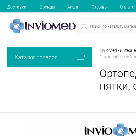
Доставка
Бренды
Акции
Отзывы
Оплата
InvioMed - интерн
Каталог товаров
Ортопедический по
Ортопе
пятки,