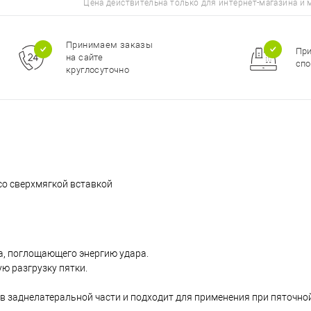
Цена действительна только для интернет-магазина и 
Принимаем заказы
Пр
на сайте
спо
круглосуточно
 со сверхмягкой вставкой
, поглощающего энергию удара.
ю разгрузку пятки.
в заднелатеральной части и подходит для применения при пяточно