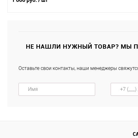
Подписаться
Купить в 1 клик
К сравнению
НЕ НАШЛИ НУЖНЫЙ ТОВАР? МЫ 
В избранное
Под заказ
Оставьте свои контакты, наши менеджеры свяжутся
Характеристики
С