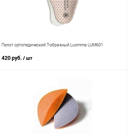
Пелот ортопедический Т-образный Luomma LUM601
420 руб.
/ шт
Подписаться
Купить в 1 клик
К сравнению
В избранное
Под заказ
Размер обуви
35-37
38-40
41-43
44-46