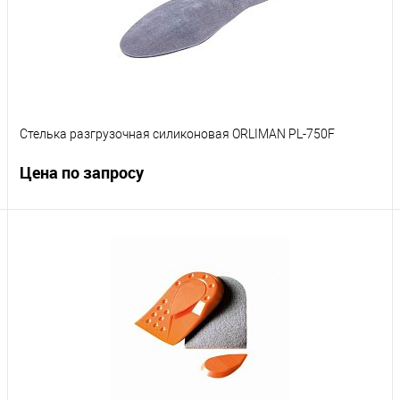
Стелька разгрузочная силиконовая ORLIMAN PL-750F
Цена по запросу
Запросить цену
Купить в 1 клик
К сравнению
В избранное
В наличии
Размер
Размер 0
Размер 1
Размер 2
Размер 3
Размер 4