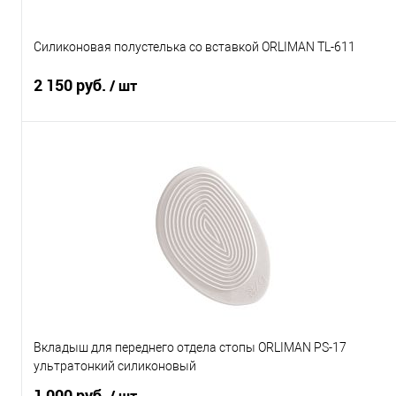
40
41
42
43
44
Силиконовая полустелька со вставкой ORLIMAN TL-611
45
46
2 150 руб.
/ шт
Характеристики
Подписаться
Купить в 1 клик
К сравнению
В избранное
Под заказ
Размер
Размер 1
Размер 2
Размер 3
Вкладыш для переднего отдела стопы ORLIMAN PS-17
Характеристики
ультратонкий силиконовый
1 000 руб.
/ шт