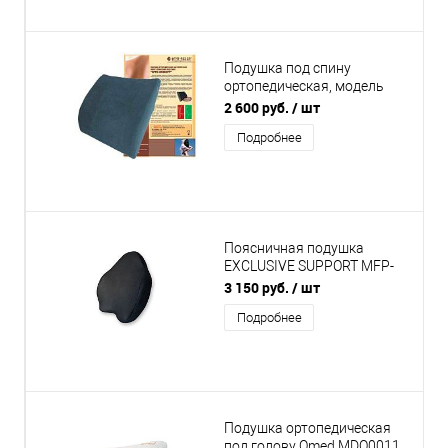
Подушка под спину
ортопедическая, модель
1173 с рельефной
2 600 руб.
/ шт
поверхностью
Подробнее
Поясничная подушка
EXCLUSIVE SUPPORT MFP-
5344
3 150 руб.
/ шт
Подробнее
Подушка ортопедическая
под голову Qmed MDQ0011