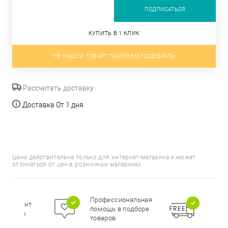
ПОДПИСАТЬСЯ
КУПИТЬ В 1 КЛИК
НЕ НАШЛИ ТОВАР? ПОМОЖЕМ ПОДОБРАТЬ
Рассчитать доставку
Доставка От 1 дня
Цена действительна только для интернет-магазина и может
отличаться от цен в розничных магазинах
Бесп
Профессиональная
сортимент
доста
помощь в подборе
цирован
при п
товаров
000 р