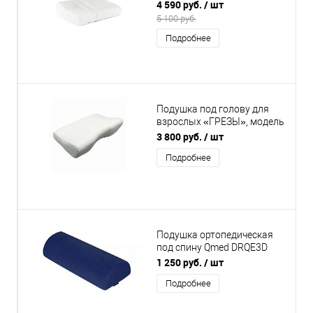
памяти и выемкой под
4 590 руб.
/ шт
плечо
5 100 руб.
Подробнее
Подушка под голову для
взрослых «ГРЕЗЫ», модель
3182
3 800 руб.
/ шт
Подробнее
Подушка ортопедическая
под спину Qmed DRQE3D
LUMBAR HALF ROLL
1 250 руб.
/ шт
Подробнее