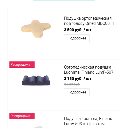
Подушка ортопедическая
под голову Qmed MDQ0011
SLIM
3 500 руб.
/ шт
Подробнее
Распродажа
Ортопедическая подушка
Luomma, Finland LumF-507
под ноги с эффектом
3 150 руб.
/ шт
памяти
3 500 руб.
Подробнее
Распродажа
Подушка Luomma, Finland
LumF-503 с эффектом