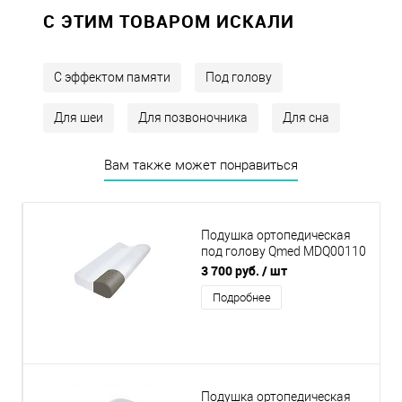
C ЭТИМ ТОВАРОМ ИСКАЛИ
С эффектом памяти
Под голову
Для шеи
Для позвоночника
Для сна
Вам также может понравиться
Подушка ортопедическая
под голову Qmed MDQ00110
(9) BAMBOO
3 700 руб.
/ шт
Подробнее
Подушка ортопедическая