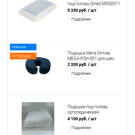
под голову Qmed MDQ0011
COMFORT GEL
5 250 руб.
/ шт
Подробнее
Новинка
Подушка Мега-Оптим
Хит продаж
MEGA-PSH-001 для шеи
2 200 руб.
/ шт
Подробнее
Подушка под голову
ортопедическая
"Волшебный сон", модель
4 100 руб.
/ шт
1181
Подробнее