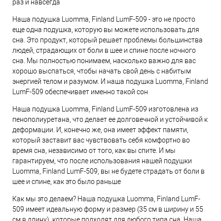
раз и навсегда
Наша подушка Luomma, Finland LumF-509 - это не просто
еще одна подушка, которую вы можете использовать для
сна. Это продукт, который решает проблемы большинства
людей, страдающих от боли в шее и спине после ночного
сна. Мы полностью понимаем, насколько важно для вас
хорошо выспаться, чтобы начать свой день с набитым
энергией телом и разумом. И наша подушка Luomma, Finland
LumF-509 обеспечивает именно такой сон
Наша подушка Luomma, Finland LumF-509 изготовлена из
пенополиуретана, что делает ее долговечной и устойчивой к
деформации. И, конечно же, она имеет эффект памяти,
который заставит вас чувствовать себя комфортно во
время сна, независимо от того, как вы спите. И мы
гарантируем, что после использования нашей подушки
Luomma, Finland LumF-509, вы не будете страдать от боли в
шее и спине, как это было раньше
Как мы это делаем? Наша подушка Luomma, Finland LumF-
509 имеет идеальную форму и размер (35 см в ширину и 55
см в длину), которые подходят для любого типа сна. Наша