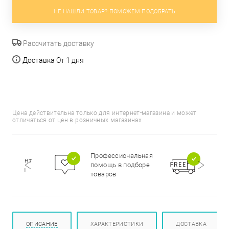
НЕ НАШЛИ ТОВАР? ПОМОЖЕМ ПОДОБРАТЬ
Рассчитать доставку
Доставка От 1 дня
Цена действительна только для интернет-магазина и может
отличаться от цен в розничных магазинах
Бесп
Профессиональная
сортимент
доста
помощь в подборе
цирован
при п
товаров
000 р
ОПИСАНИЕ
ХАРАКТЕРИСТИКИ
ДОСТАВКА