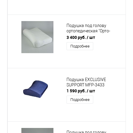
Подушка под голову
ортопедическая "Орто-
релакс", модель 1175
3 400 руб.
/ шт
Подробнее
Подушка EXCLUSIVE
SUPPORT MFP-3433
1 590 руб.
/ шт
Подробнее
Подушка под голову