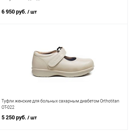
6 950 руб.
/ шт
В корзину
Купить в 1 клик
К сравнению
В избранное
В наличии
Выберите цвет
Черный
Размер обуви
Туфли женские для больных сахарным диабетом Orthotitan
OT-022
36
37
38
39
40
5 250 руб.
/ шт
41
42