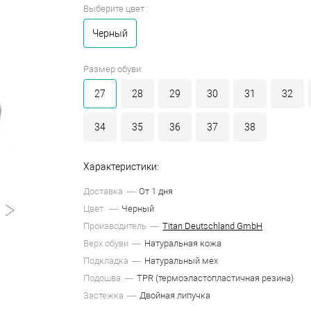
Выберите цвет :
Черный
Размер обуви:
27
28
29
30
31
32
34
35
36
37
38
Характеристики:
Доставка
От 1 дня
Цвет
Черный
Производитель
Titan Deutschland GmbH
Верх обуви
Натуральная кожа
Подкладка
Натуральный мех
Подошва
TPR (термоэластопластичная резина)
Застежка
Двойная липучка