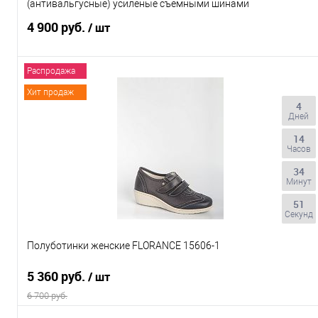
(антивальгусные) усиленые съемными шинами
4 900 руб.
/ шт
Распродажа
Подписаться
Хит продаж
4
Дней
Купить в 1 клик
К сравнению
14
Часов
В избранное
Под заказ
34
Выберите цвет
Минут
Серый
50
Секунд
Размер обуви
Полуботинки женские FLORANCE 15606-1
21
22
23
24
25
5 360 руб.
/ шт
26
27
28
29
30
6 700 руб.