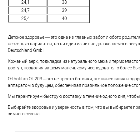
24,1
38
24,7
39
25,4
40
Детское здоровье — это одна из главных забот любого родител
несколько вариантов, но ни один из них не дал желаемого резу
Deutschland GmbH
Кожаный верх, подкладка из натурального меха и термоэласто
доступ, позволяя вашему маленькому исследователю более быс
Orthotitan OT-203 – это не просто ботинки, это инвестиция в 
аппаратом в будущем, обеспечивая правильное положение сто
Мы гарантируем быструю доставку в течение одного дня, чтобы в
Выбирайте здоровье и уверенность в том, что вы выбираете пра
зимнего сезона