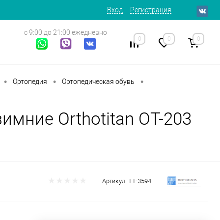
Вход
Регистрация
с 9:00 до 21:00 ежедневно
0
0
0
•
•
•
Ортопедия
Ортопедическая обувь
имние Orthotitan OT-203
Артикул:
ТТ-3594