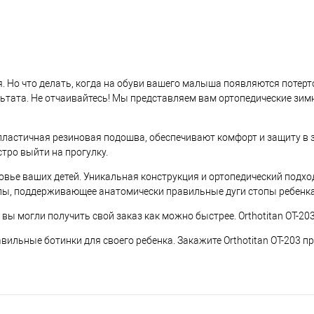
я. Но что делать, когда на обуви вашего малыша появляются потер
льтата. Не отчаивайтесь! Мы представляем вам ортопедические зимни
пластичная резиновая подошва, обеспечивают комфорт и защиту в 
тро выйти на прогулку.
здоровье ваших детей. Уникальная конструкция и ортопедический по
пы, поддерживающее анатомически правильные дуги стопы ребенка
ы могли получить свой заказ как можно быстрее. Orthotitan OT-203
вильные ботинки для своего ребенка. Закажите Orthotitan OT-203 п