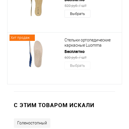
/ шт
520 руб.
Выбрать
Хит продаж
Стельки ортопедические
каркасные Luomma
LUM210T
Бесплатно
/ шт
600 руб.
Выбрать
C ЭТИМ ТОВАРОМ ИСКАЛИ
Голеностопный