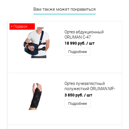
Вам также может понравиться
+ Подарок
Ортез абдукционный
ORLIMAN C-47
18 990 руб.
/ шт
Подробнее
Ортез лучезапястный
полужесткий ORLIMAN MF-
I61 левый
3 850 руб.
/ шт
Подробнее