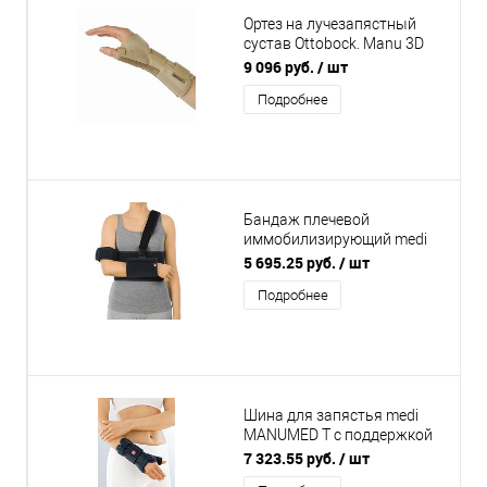
Ортез на лучезапястный
сустав Ottobock. Manu 3D
Pollex 4146
9 096 руб.
/ шт
Подробнее
Бандаж плечевой
иммобилизирующий medi
Arm fix
5 695.25 руб.
/ шт
Подробнее
Шина для запястья medi
MANUMED T с поддержкой
большого пальца
7 323.55 руб.
/ шт