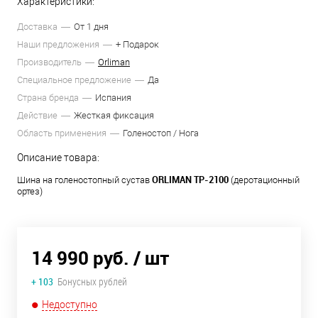
Характеристики:
Доставка
От 1 дня
Наши предложения
+ Подарок
Производитель
Orliman
Специальное предложение
Да
Страна бренда
Испания
Действие
Жесткая фиксация
Область применения
Голеностоп / Нога
Описание товара:
ORLIMAN TP-2100
Шина на голеностопный сустав
(деротационный
ортез)
14 990 руб.
/ шт
+ 103
Бонусных рублей
Недоступно