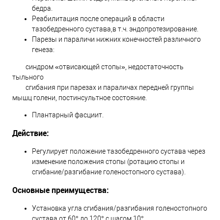
бедра.
Реабилитация после операций в области
тазобедренного сустава,в т.ч. эндопротезирование.
Парезы и параличи нижних конечностей различного
генеза:
синдром «отвисающей стопы», недостаточность
тыльного
сгибания при парезах и параличах передней группы
мышц голени, постинсультное состояние.
Плантарный фасциит.
Действие:
Регулирует положение тазобедренного сустава через
изменение положения стопы (ротацию стопы и
сгибание/разгибание голеностопного сустава).
Основные преимущества:
Установка угла сгибания/разгибания голеностопного
сустава от 60° до 120° с шагом 10°.