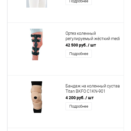
Подробнее
Ортез коленный
регулируемый жёсткий medi
M.4 X-lock
42 500 руб.
/ шт
Подробнее
Бандаж на коленный сустав
Titan BKFO C1KN-901
фиксирующий с ребрами
4 200 руб.
/ шт
жесткости и отверстием
Подробнее