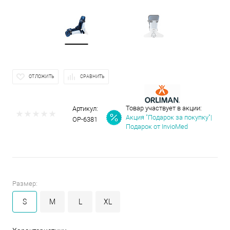
ОТЛОЖИТЬ
СРАВНИТЬ
Товар участвует в акции:
Артикул:
Акция "Подарок за покупку"|
ОР-6381
Подарок от InvioMed
Размер:
S
M
L
XL