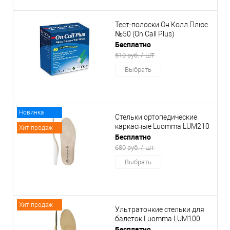
Тест-полоски Он Колл Плюс
№50 (On Call Plus)
Бесплатно
/ шт
510 руб.
Выбрать
Новинка
Стельки ортопедические
каркасные Luomma LUM210
Хит продаж
Бесплатно
/ шт
680 руб.
Выбрать
Хит продаж
Ультратонкие стельки для
балеток Luomma LUM100
Бесплатно