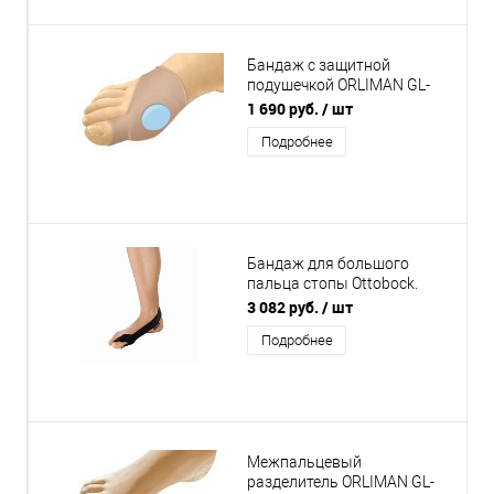
Бандаж с защитной
подушечкой ORLIMAN GL-
121 при бурсите большого
1 690 руб.
/ шт
пальца
Подробнее
Бандаж для большого
пальца стопы Ottobock.
Hallux Valgus ComforT 509
3 082 руб.
/ шт
Подробнее
Межпальцевый
разделитель ORLIMAN GL-