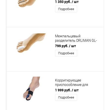
106 с покрытием
1 350 руб.
/ шт
Подробнее
Межпальцевый
разделитель ORLIMAN GL-
101
799 руб.
/ шт
Подробнее
Корригирующее
приспособление для
пальцев ног ORLIMAN HV-
1 999 руб.
/ шт
33D / HV-33I при Hallux-
Подробнее
Valgus