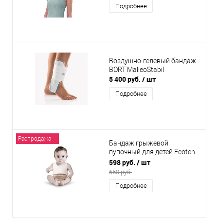
Подробнее
Воздушно-гелевый бандаж
BORT MalleoStabil
5 400 руб.
/ шт
Подробнее
Распродажа
Бандаж грыжевой
пупочный для детей Ecoten
TI-620
598 руб.
/ шт
650 руб.
Подробнее