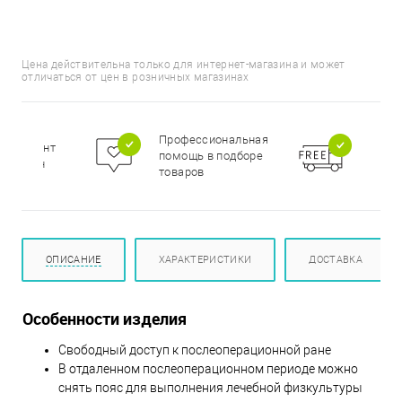
Цена действительна только для интернет-магазина и может
отличаться от цен в розничных магазинах
Бесп
Профессиональная
сортимент
доста
помощь в подборе
цирован
при п
товаров
000 р
ОПИСАНИЕ
ХАРАКТЕРИСТИКИ
ДОСТАВКА
Особенности изделия
Свободный доступ к послеоперационной ране
В отдаленном послеоперационном периоде можно
снять пояс для выполнения лечебной физкультуры