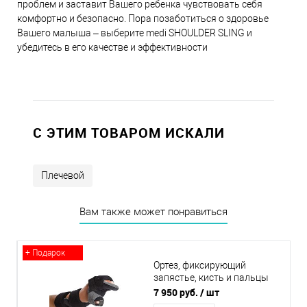
проблем и заставит Вашего ребенка чувствовать себя
комфортно и безопасно. Пора позаботиться о здоровье
Вашего малыша – выберите medi SHOULDER SLING и
убедитесь в его качестве и эффективности
C ЭТИМ ТОВАРОМ ИСКАЛИ
Плечевой
Вам также может понравиться
+ Подарок
Ортез, фиксирующий
запястье, кисть и пальцы
детский ORLIMAN OM6101D
7 950 руб.
/ шт
OP / OM6101I OP