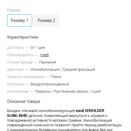
Размер:
Размер 1
Размер 2
Характеристики:
Доставка
От 1 дня
Производитель
medi
Страна бренда
Германия
Действие
Иммобилизация / Средняя фиксация
Область применения
Плечо
Материал
Воздухопроницаемый
Назначение
Перелом / Растяжение связок / Ушиб
Описание товара:
medi SHOULDER
Бандаж плечевой иммобилизирующий
SLING
864D
детский, позволяющий вернуться к игровой и
повседневной активности вопреки травме. Иммобилизация
поврежденной конечности позволит пройти период реабилитации
с минимальными болевыми ощущениями или вовсе без них.