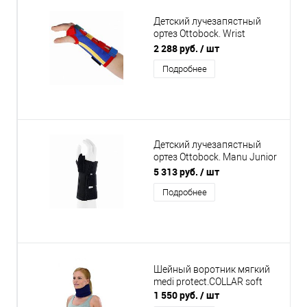
Детский лучезапястный
ортез Ottobock. Wrist
Support Kids 4067
2 288 руб.
/ шт
Подробнее
Детский лучезапястный
ортез Ottobock. Manu Junior
Pollex 50P51
5 313 руб.
/ шт
Подробнее
Шейный воротник мягкий
medi protect.COLLAR soft
1 550 руб.
/ шт