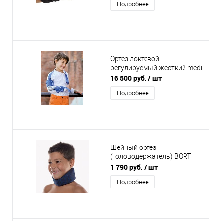
Подробнее
Ортез локтевой
регулируемый жёсткий medi
Epico ROMs детский
16 500 руб.
/ шт
Подробнее
Шейный ортез
(головодержатель) BORT
для ношения днем и ночью
1 790 руб.
/ шт
(Детский)
Подробнее