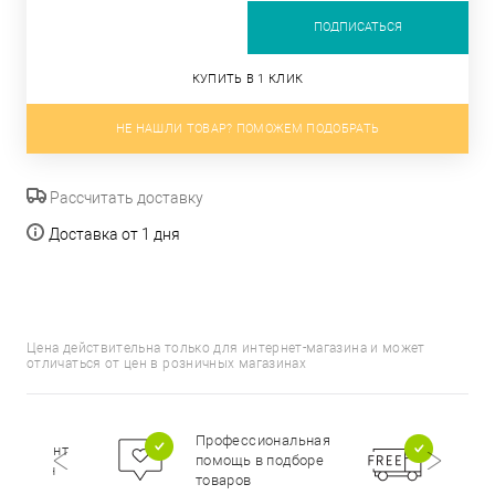
ПОДПИСАТЬСЯ
КУПИТЬ В 1 КЛИК
НЕ НАШЛИ ТОВАР? ПОМОЖЕМ ПОДОБРАТЬ
Рассчитать доставку
Доставка от 1 дня
Цена действительна только для интернет-магазина и может
отличаться от цен в розничных магазинах
Бесп
Профессиональная
сортимент
доста
помощь в подборе
цирован
при п
товаров
000 р