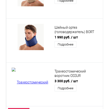
Подробнее
Шейный ортез
(головодержатель) BORT
для ношения днем и ночью
1 990 руб.
/ шт
(Синий)
Подробнее
Трахеостомический
воротник OSSUR
Philadelphia PHP-T4
3 300 руб.
/ шт
Подробнее