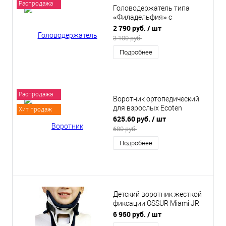
Распродажа
Головодержатель типа
«Филадельфия» с
отверстием Ecoten ОВ-01Ф
2 790 руб.
/ шт
3 100 руб.
Подробнее
Распродажа
Воротник ортопедический
для взрослых Ecoten
Хит продаж
ОВ-11/50
625.60 руб.
/ шт
680 руб.
Подробнее
Детский воротник жесткой
фиксации OSSUR Miami JR
MJ-P
6 950 руб.
/ шт