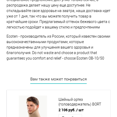
распродажа делает нашу цену еще доступнее. Не
откладывайте свое здоровье на завтра, наша доставка идет
уже от 1 дня, так что вы можете получить товар в
кратчайшие сроки. Предлагаемый оттенок бежевого цвета с
легкостью подойдет к вашему стилю и предпочтениям
Ecoten - производитель из России, который известен своими
высококачественными продуктами, которые
предназначены для улучшения вашего здоровья и
благополучия. Do not waste and choose a product that
guarantees you comfort and relief - choose Ecoten ОВ-10/50
Вам также может понравиться
Шейный ортез
(головодержатель) BORT
Stabilo для ношения днем
2 106 руб.
/ шт