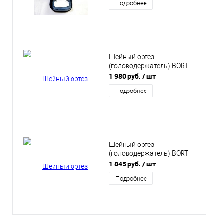
Подробнее
Шейный ортез
(головодержатель) BORT
Eco для ношения днем и
1 980 руб.
/ шт
ночью
Подробнее
Шейный ортез
(головодержатель) BORT
Stabilo Nec армированный с
1 845 руб.
/ шт
интегрированным ребром
Подробнее
жесткости