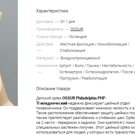
Характеристики:
Доставка
От 1 дня
Производитель
OSSUR
Страна бренда
Исландия
Действие
Жесткая фиксация / Иммобилизация /
Стабилизация
Материал
Воздухопроницаемый
Назначение
Артрит / Боли / Грыжа / Нестабильность /
Остеоартроз / Остеохондропатия / После 
Протрузии / Реабилитация
Описание товара:
OSSUR Philadelphia PHP-
Детский ортез
TI младенческий
надежно фиксирует шейный отдел
позвоночника. Он поддерживает нижнюю челюсть и з
Такое расположение обеспечивает защиту шейных поз
также препятствует разгибанию и сгибанию шеи. Орте
на 2 части - переднюю и заднюю. Они крепятся с по
специальных застёжек-липучек. Этот шейный ортез м
использоваться для людей, у которых есть трахеостом