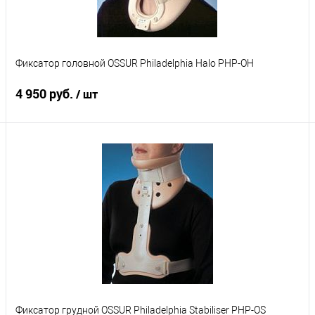
Бежевый
Черный
Характеристики
Фиксатор головной OSSUR Philadelphia Halo PHP-OH
4 950 руб.
/ шт
Подписаться
Купить в 1 клик
К сравнению
В избранное
Под заказ
Характеристики
Фиксатор грудной OSSUR Philadelphia Stabiliser PHP-OS