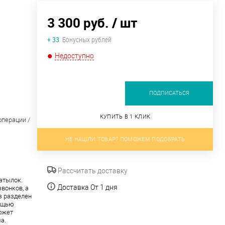
3 300 руб.
/ шт
+ 33
Бонусных рублей
Недоступно
ПОДПИСАТЬСЯ
КУПИТЬ В 1 КЛИК
операции /
НЕ НАШЛИ ТОВАР? ПОМОЖЕМ ПОДОБРАТЬ
Рассчитать доставку
атылок.
Доставка От 1 дня
вонков, а
з разделен
мощью
ожет
а.