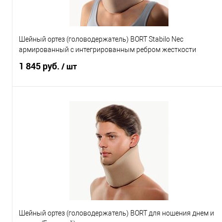
S
M
L
XL
Шейный ортез (головодержатель) BORT Stabilo Nec
Характеристики
армированный с интегрированным ребром жесткости
1 845 руб.
/ шт
Подписаться
Купить в 1 клик
К сравнению
В избранное
Под заказ
Выберите цвет
Бежевый
Размер
Шейный ортез (головодержатель) BORT для ношения днем и