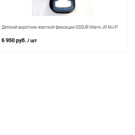
Размер 1
Размер 2
Размер 3
Характеристики
Детский воротник жесткой фиксации OSSUR Miami JR MJ-P
6 950 руб.
/ шт
Подписаться
Купить в 1 клик
К сравнению
В избранное
Под заказ
Характеристики