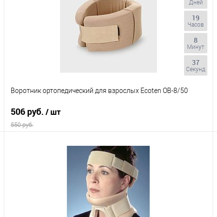
Дней
19
Часов
8
Минут
36
Секунд
Воротник ортопедический для взрослых Ecoten ОВ-8/50
506 руб.
/ шт
550 руб.
В корзину
Купить в 1 клик
К сравнению
В избранное
В наличии
Выберите цвет