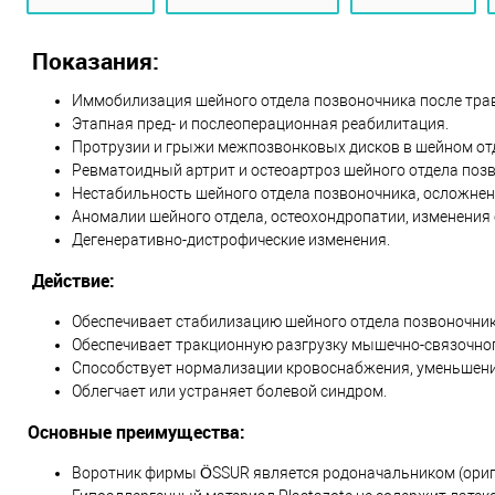
Показания:
Иммобилизация шейного отдела позвоночника после тра
Этапная пред- и послеоперационная реабилитация.
Протрузии и грыжи межпозвонковых дисков в шейном от
Ревматоидный артрит и остеоартроз шейного отдела поз
Нестабильность шейного отдела позвоночника, осложне
Аномалии шейного отдела, остеохондропатии, изменения 
Дегенеративно-дистрофические изменения.
Действие:
Обеспечивает стабилизацию шейного отдела позвоночник
Обеспечивает тракционную разгрузку мышечно-связочног
Способствует нормализации кровоснабжения, уменьшени
Облегчает или устраняет болевой синдром.
Основные преимущества:
Воротник фирмы ÖSSUR является родоначальником (ориги