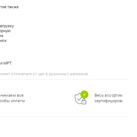
стие также
агрузку
порную
из
риск
 и МРТ.
может отличаться от цен в розничных магазинах
инимаем все
Весь ассортимент
собы оплаты
сертифицирован