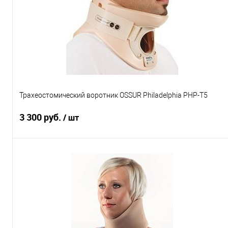
Трахеостомический воротник OSSUR Philadelphia PHP-T5
3 300 руб.
/ шт
В корзину
Купить в 1 клик
К сравнению
В избранное
В наличии
Размер