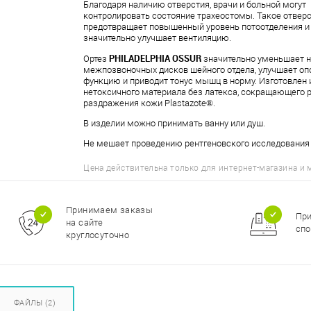
Благодаря наличию отверстия, врачи и больной могут
контролировать состояние трахеостомы. Такое отвер
предотвращает повышенный уровень потоотделения и
значительно улучшает вентиляцию.
PHILADELPHIA OSSUR
Ортез
значительно уменьшает н
межпозвоночных дисков шейного отдела, улучшает о
функцию и приводит тонус мышц в норму. Изготовлен 
нетоксичного материала без латекса, сокращающего 
раздражения кожи Plastazote®.
В изделии можно принимать ванну или душ.
Не мешает проведению рентгеновского исследования
Цена действительна только для интернет-магазина и 
Принимаем заказы
Пр
на сайте
спо
круглосуточно
ФАЙЛЫ (2)