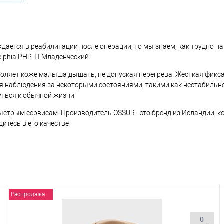
ждается в реабилитации после операции, то мы знаем, как трудно н
lphia PHP-TI Младенческий
воляет коже малыша дышать, не допуская перегрева. Жесткая фик
наблюдения за некоторыми состояниями, такими как нестабильност
уться к обычной жизни
ыстрым сервисам. Производитель OSSUR - это бренд из Исландии, 
итесь в его качестве
Распродажа
0