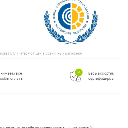
может отличаться от цен в розничных магазинах
инимаем все
Весь ассортимент
собы оплаты
сертифицирован
е значение из трёх последовательных измерений.