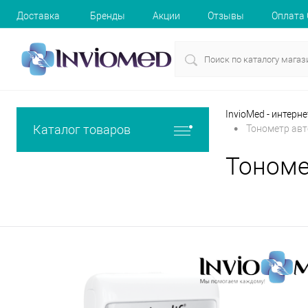
Доставка
Бренды
Акции
Отзывы
Оплата
InvioMed - интерн
•
Каталог товаров
Тонометр авто
Тономе