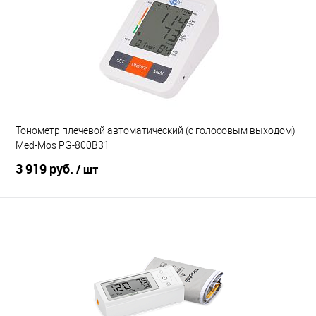
Купить в 1 клик
Сравнение
В избранное
Нет в наличии
Наличие поверки
Без поверки
С поверкой
Тонометр плечевой автоматический (с голосовым выходом)
Характеристики
Med-Mos PG-800B31
3 919 руб.
/ шт
Подписаться
Купить в 1 клик
Сравнение
В избранное
Нет в наличии