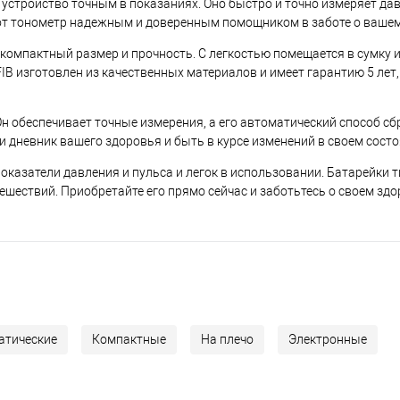
стройство точным в показаниях. Оно быстро и точно измеряет давл
тот тонометр надежным и доверенным помощником в заботе о ваше
компактный размер и прочность. С легкостью помещается в сумку ил
FIB изготовлен из качественных материалов и имеет гарантию 5 лет,
н обеспечивает точные измерения, а его автоматический способ с
ти дневник вашего здоровья и быть в курсе изменений в своем сост
показатели давления и пульса и легок в использовании. Батарейки 
ешествий. Приобретайте его прямо сейчас и заботьтесь о своем зд
атические
Компактные
На плечо
Электронные