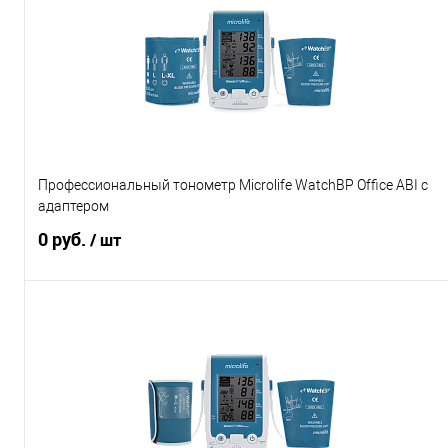
Купить в 1 клик
Сравнение
В избранное
Нет в наличии
Характеристики
Профессиональный тонометр Microlife WatchBP Office ABI с
адаптером
0 руб.
/ шт
Подписаться
Купить в 1 клик
Сравнение
В избранное
Нет в наличии