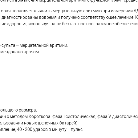
 которая позволяет выявить мерцательную аритмию при измерении АД
и диагностированы вовремя и получено соответствующее лечение. К
ие здоровья, используя наше бесплатное программное обеспечени
инсульта – мерцательной аритмии.
омендовано врачом.
большого размера.
ии с методом Короткова: фаза I систолическая, фаза V диастоличе
пользовании новых щелочных батарей)
авление; 40 - 200 ударов в минуту – пульс