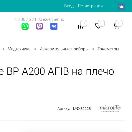
Вход
Регистрация
с 9:00 до 21:00 ежедневно
0
0
0
•
•
•
Медтехника
Измерительные приборы
Тонометры
e BP A200 AFIB на плечо
Артикул:
МФ-32228