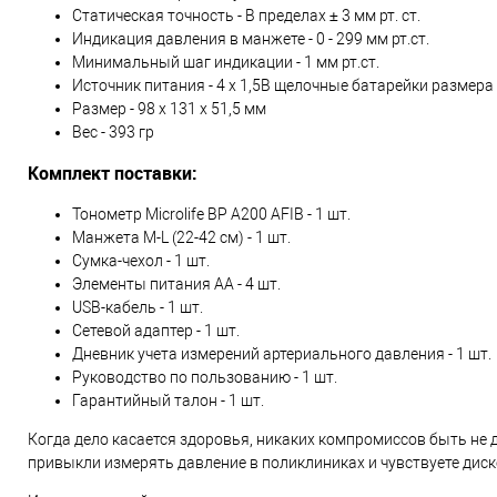
Статическая точность - В пределах ± 3 мм рт. ст.
Индикация давления в манжете - 0 - 299 мм рт.ст.
Минимальный шаг индикации - 1 мм рт.ст.
Источник питания - 4 x 1,5В щелочные батарейки размера
Размер - 98 x 131 x 51,5 мм
Вес - 393 гр
Комплект поставки:
Тонометр Microlife BP A200 AFIB - 1 шт.
Манжета M-L (22-42 см) - 1 шт.
Сумка-чехол - 1 шт.
Элементы питания AA - 4 шт.
USB-кабель - 1 шт.
Сетевой адаптер - 1 шт.
Дневник учета измерений артериального давления - 1 шт.
Руководство по пользованию - 1 шт.
Гарантийный талон - 1 шт.
Когда дело касается здоровья, никаких компромиссов быть не д
привыкли измерять давление в поликлиниках и чувствуете диск