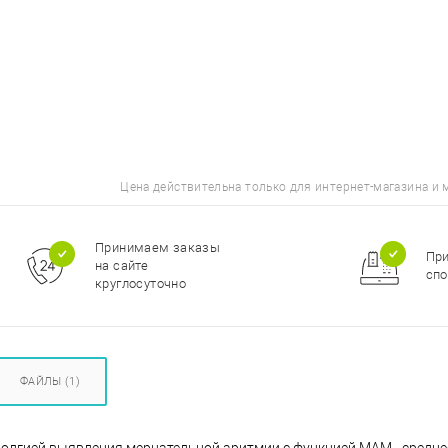
Цена действительна только для интернет-магазина и 
Принимаем заказы
Пр
на сайте
спо
круглосуточно
ФАЙЛЫ (1)
хнолгией выявления мерцательной аритмии с функцией MAM - средне