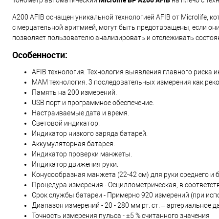
A200 AFIB оснащен уникальной технологией AFIB от Microlife,
с мерцательной аритмией, могут быть предотвращены, если он
позволяет пользователю анализировать и отслеживать состоян
Особенности:
AFIB технология. Технология выявления главного риска 
MAM технология. 3 последовательных измерения как рек
Память на 200 измерений.
USB порт и программное обеспечение.
Настраиваемые дата и время.
Световой индикатор.
Индикатор низкого заряда батарей.
Аккумуляторная батарея.
Индикатор проверки манжеты.
Индикатор движения руки.
Конусообразная манжета (22-42 см) для руки среднего и 
Процедура измерения - Осциллометрическая, в соответств
Срок службы батареи - Примерно 920 измерений (при ис
Диапазон измерений - 20 - 280 мм рт. ст. – артериальное д
Точность измерения пульса - ±5 % считанного значения