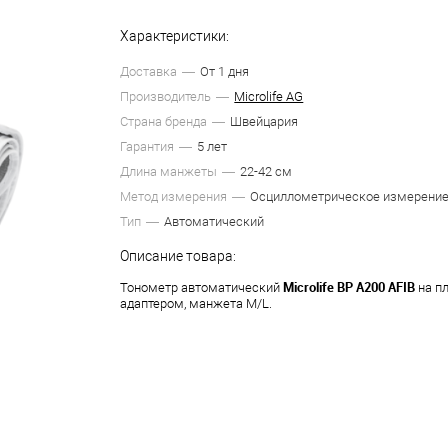
Характеристики:
Доставка
От 1 дня
Производитель
Microlife AG
Страна бренда
Швейцария
Гарантия
5 лет
Длина манжеты
22-42 см
Метод измерения
Осциллометрическое измерени
Тип
Автоматический
Описание товара:
Microlife BP A200 AFIB
Тонометр автоматический
на пл
адаптером, манжета M/L.