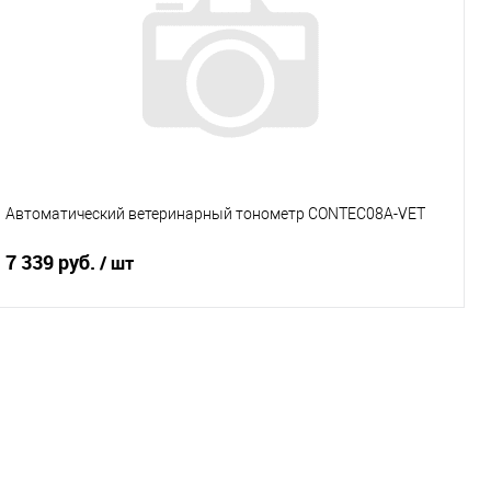
Купить в 1 клик
Сравнение
В избранное
Нет в наличии
Характеристики
Автоматический ветеринарный тонометр CONTEC08A-VET
7 339 руб.
/ шт
Подписаться
Купить в 1 клик
Сравнение
В избранное
Нет в наличии