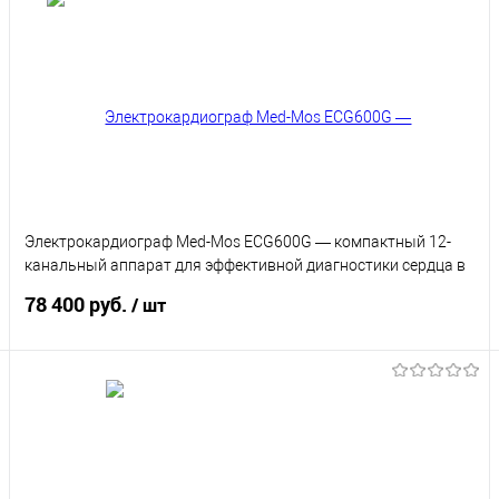
Подписаться
Купить в 1 клик
К сравнению
В избранное
Под заказ
Характеристики
Электрокардиограф Med-Mos ECG600G — компактный 12-
канальный аппарат для эффективной диагностики сердца в
больницах, клиниках и амбулаториях
78 400 руб.
/ шт
Подписаться
Купить в 1 клик
К сравнению