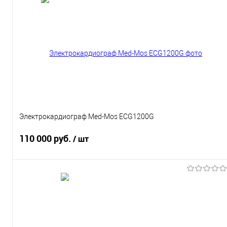
Запросить цену
Купить в 1 клик
К сравнению
В избранное
Под заказ
Характеристики
Электрокардиограф Med-Mos ECG1200G
110 000 руб.
/ шт
Подписаться
Купить в 1 клик
К сравнению