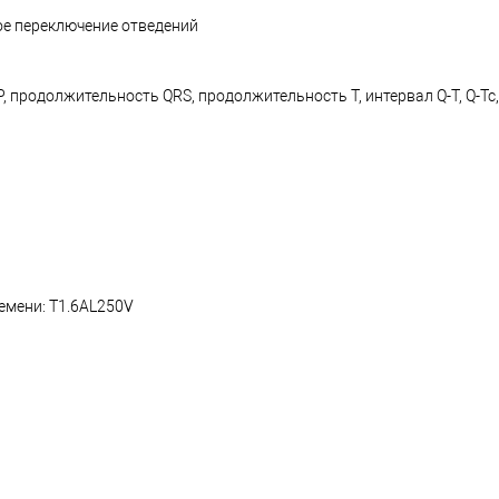
ное переключение отведений
одолжительность QRS, продолжительность Т, интервал Q-Т, Q-Tc, ось P,
емени: T1.6AL250V