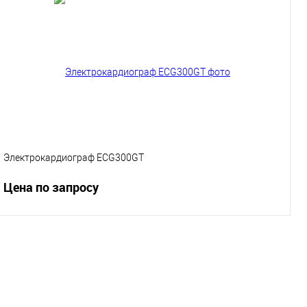
Подписаться
Купить в 1 клик
К сравнению
В избранное
Под заказ
Характеристики
Электрокардиограф ECG300GT
Цена по запросу
Запросить цену
Купить в 1 клик
К сравнению