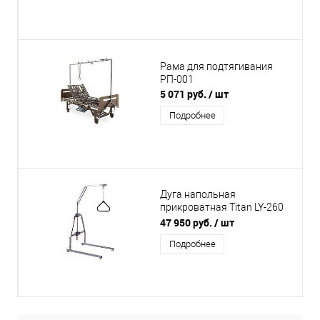
Рама для подтягивания
РП-001
5 071 руб.
/ шт
Подробнее
Дуга напольная
прикроватная Titan LY-260
«GANS» для подъема и
47 950 руб.
/ шт
перемещения инвалидов
Подробнее