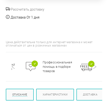
Рассчитать доставку
Доставка От 1 дня
Цена действительна только для интернет-магазина и может
отличаться от цен в розничных магазинах
Бесп
Профессиональная
сортимент
доста
помощь в подборе
цирован
при п
товаров
000 р
ОПИСАНИЕ
ХАРАКТЕРИСТИКИ
ДОСТАВКА