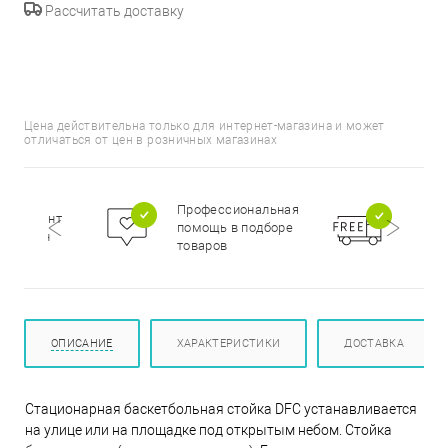
Рассчитать доставку
Цена действительна только для интернет-магазина и может
отличаться от цен в розничных магазинах
Бесп
Профессиональная
сортимент
доста
помощь в подборе
цирован
при п
товаров
000 р
ОПИСАНИЕ
ХАРАКТЕРИСТИКИ
ДОСТАВКА
Стационарная баскетбольная стойка DFC устанавливается
на улице или на площадке под открытым небом. Стойка