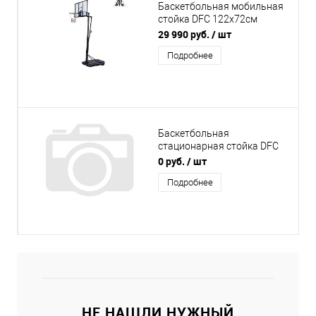
Баскетбольная мобильная
стойка DFC 122x72см
STAND48KLB
29 990 руб.
/ шт
Подробнее
Баскетбольная
стационарная стойка DFC
ING44G/стекло
0 руб.
/ шт
Подробнее
НЕ НАШЛИ НУЖНЫЙ