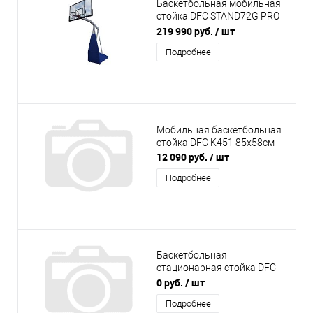
Баскетбольная мобильная
стойка DFC STAND72G PRO
180x105см стекло 12мм
219 990 руб.
/ шт
(шесть коробов)
Подробнее
Мобильная баскетбольная
стойка DFC K451 85х58см
12 090 руб.
/ шт
Подробнее
Баскетбольная
стационарная стойка DFC
ING72G-PROF стекло
0 руб.
/ шт
Подробнее