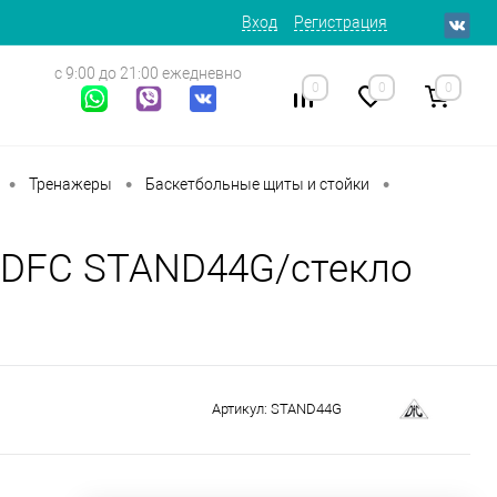
Вход
Регистрация
с 9:00 до 21:00 ежедневно
0
0
0
•
•
•
Тренажеры
Баскетбольные щиты и стойки
 DFC STAND44G/стекло
Артикул:
STAND44G