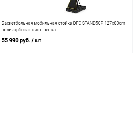
Характеристики
Баскетбольная мобильная стойка DFC STAND50P 127x80cm
поликарбонат винт. рег-ка
55 990 руб.
/ шт
Подписаться
Купить в 1 клик
К сравнению
В избранное
Под заказ
Характеристики