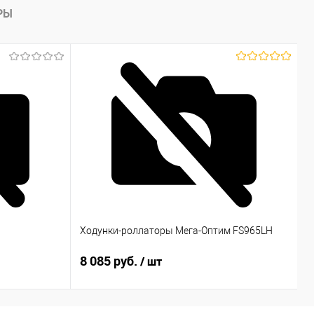
РЫ
Т
Ходунки-роллаторы Мега-Оптим FS965LH
V
8 085 руб.
5
/ шт