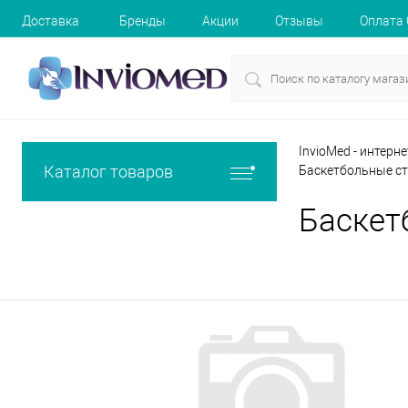
Доставка
Бренды
Акции
Отзывы
Оплата
InvioMed - интерн
Каталог товаров
Баскетбольные с
Баскет