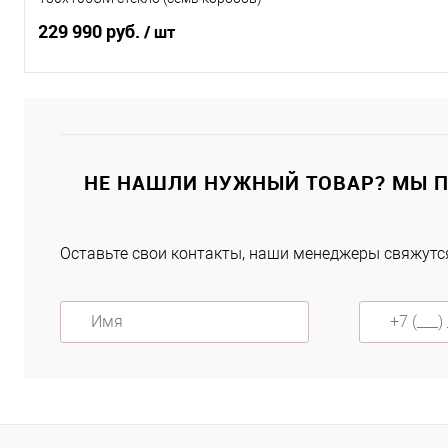
229 990 руб.
/ шт
Подписаться
Купить в 1 клик
К сравнению
НЕ НАШЛИ НУЖНЫЙ ТОВАР? МЫ 
В избранное
Под заказ
Оставьте свои контакты, наши менеджеры свяжутся
Характеристики