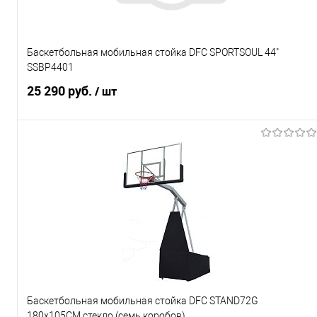
Характеристики
Баскетбольная мобильная стойка DFC SPORTSOUL 44"
SSBP4401
25 290 руб.
/ шт
Подписаться
Купить в 1 клик
К сравнению
В избранное
Под заказ
Характеристики
Баскетбольная мобильная стойка DFC STAND72G
180x105CM стекло (семь коробов)