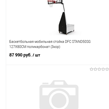
Баскетбольная мобильная стойка DFC STAND50SG
127X80CM поликарбонат (3кор)
87 990 руб.
/ шт
Подписаться
Купить в 1 клик
К сравнению
В избранное
Под заказ