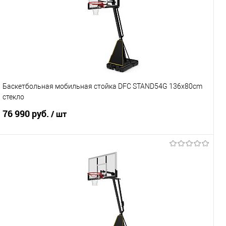
Баскетбольная мобильная стойка DFC STAND54G 136x80cm
стеклo
76 990 руб.
/ шт
Подписаться
Купить в 1 клик
К сравнению
В избранное
Под заказ