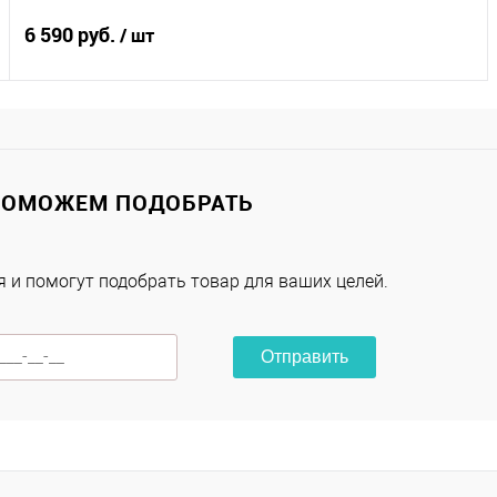
6 590 руб.
/ шт
Подписаться
Купить в 1 клик
К сравнению
ПОМОЖЕМ ПОДОБРАТЬ
В избранное
Под заказ
 и помогут подобрать товар для ваших целей.
Характеристики
Отправить